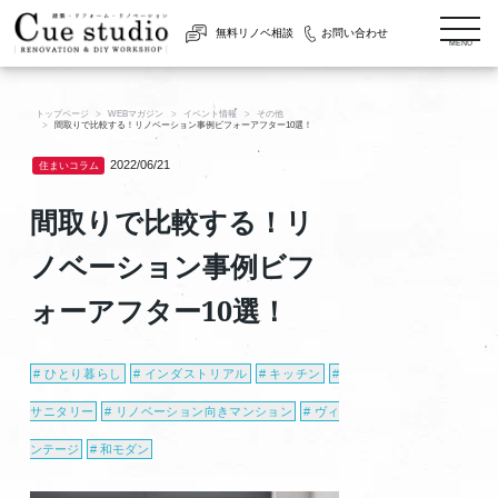
togg
無料リノベ相談
お問い合わせ
navi
MENU
トップページ
WEBマガジン
イベント情報
その他
間取りで比較する！リノベーション事例ビフォーアフター10選！
2022/06/21
住まいコラム
間取りで比較する！リ
ノベーション事例ビフ
ォーアフター10選！
ひとり暮らし
インダストリアル
キッチン
サニタリー
リノベーション向きマンション
ヴィ
ンテージ
和モダン