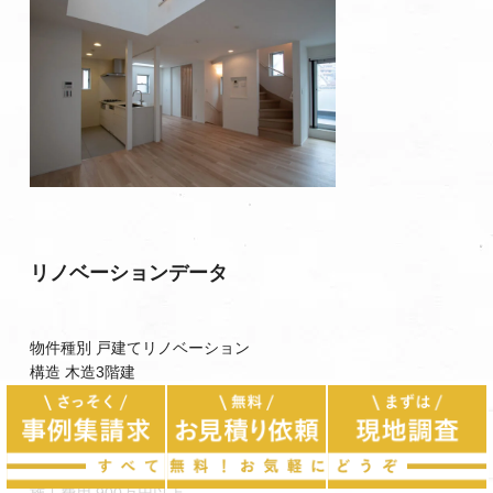
リノベーションデータ
物件種別 戸建てリノベーション
構造 木造3階建
築年月 2011年
間取り4LDK→4LDK
専有面積 90.2㎡
家族構成 ご夫婦＋お子様