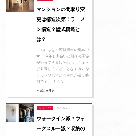
マンションの間取り変
更は構造次第！ラーメ
ン構造？壁式構造と
は？
こんにちは～広報担当の奥本で
す！ 今年も出会いと別れの季節
がやってきましたね～。 ちょっ
ぴり寂しくてどことなくみんな
ソワソワしている空気が漂う時
期です。 リノベ…
>> 続きを見る
┃2021/03/13
住まいコラム
ウォークイン派？ウォ
ークスルー派？収納の