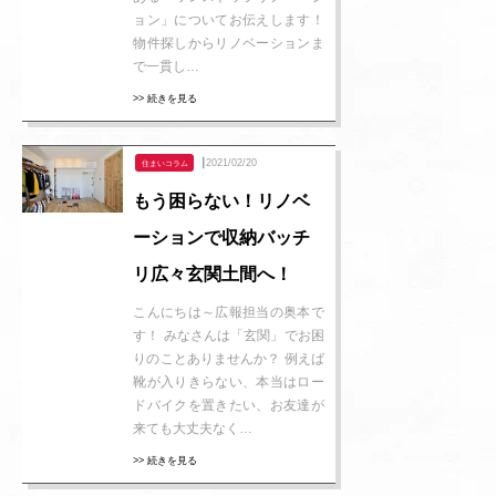
ョン」についてお伝えします！
物件探しからリノベーションま
で一貫し…
>> 続きを見る
┃2021/02/20
住まいコラム
もう困らない！リノベ
ーションで収納バッチ
リ広々玄関土間へ！
こんにちは～広報担当の奥本で
す！ みなさんは「玄関」でお困
りのことありませんか？ 例えば
靴が入りきらない、本当はロー
ドバイクを置きたい、お友達が
来ても大丈夫なく…
>> 続きを見る