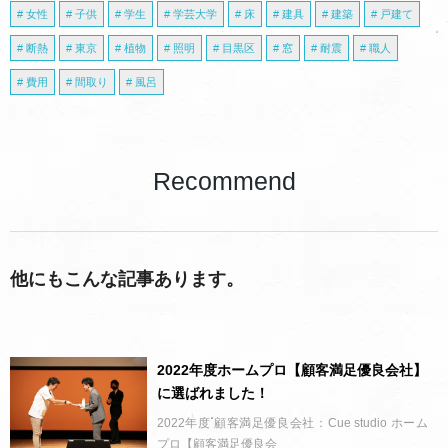
女性
子供
学生
学芸大学
床
建具
建築
戸建て
断熱
東京
植物
照明
目黒区
窓
耐震
職人
費用
間取り
風呂
Recommend
他にもこんな記事あります。
2022年度ホームプロ【顧客満足優良会社】
に選ばれました！
2022年度 顧客満足優良会社：Cue studio ホーム
プロ【顧客満足優良会