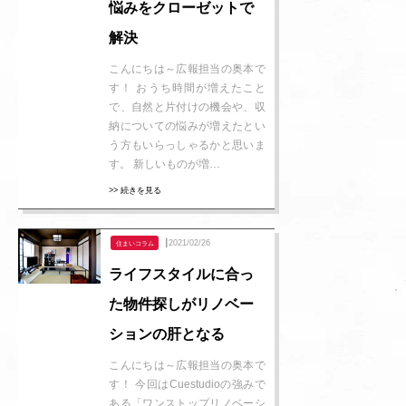
悩みをクローゼットで
解決
こんにちは～広報担当の奥本で
す！ おうち時間が増えたこと
で、自然と片付けの機会や、収
納についての悩みが増えたとい
う方もいらっしゃるかと思いま
す。 新しいものが増…
>> 続きを見る
┃2021/02/26
住まいコラム
ライフスタイルに合っ
た物件探しがリノベー
ションの肝となる
こんにちは～広報担当の奥本で
す！ 今回はCuestudioの強みで
ある「ワンストップリノベーシ