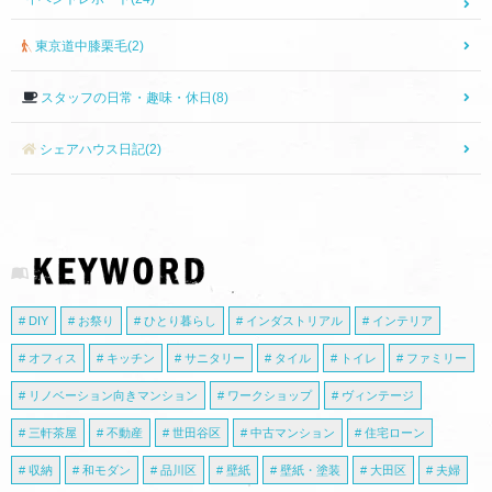
東京道中膝栗毛(2)
スタッフの日常・趣味・休日(8)
シェアハウス日記(2)
DIY
お祭り
ひとり暮らし
インダストリアル
インテリア
オフィス
キッチン
サニタリー
タイル
トイレ
ファミリー
リノベーション向きマンション
ワークショップ
ヴィンテージ
三軒茶屋
不動産
世田谷区
中古マンション
住宅ローン
収納
和モダン
品川区
壁紙
壁紙・塗装
大田区
夫婦