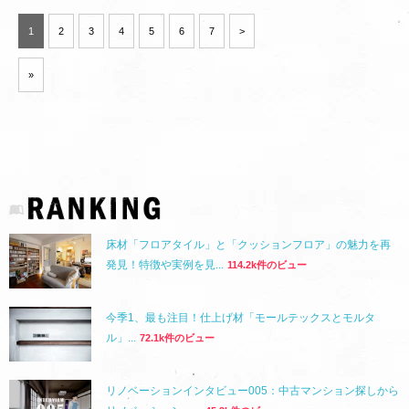
1
2
3
4
5
6
7
>
»
床材「フロアタイル」と「クッションフロア」の魅力を再
発見！特徴や実例を見...
114.2k件のビュー
今季1、最も注目！仕上げ材「モールテックスとモルタ
ル」...
72.1k件のビュー
リノベーションインタビュー005：中古マンション探しから