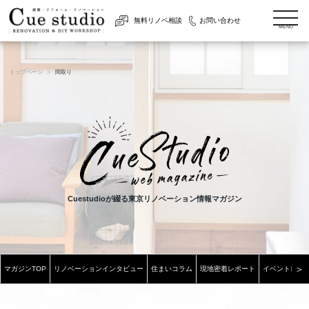
togg
無料リノベ相談
お問い合わせ
navi
MENU
トップページ
間取り
Cuestudioが綴る東京リノベーション情報マガジン
＞
マガジンTOP
リノベーションインタビュー
住まいコラム
現地密着レポート
イベントレポ