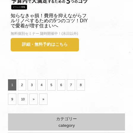
イベント情報
知らなきゃ損！費用を抑えながらフ
ルリノベするための5つのコツ！DIY
で愛着が増す住まいへ
無料個別セミナー 随時開催中！(水日以外)
詳細・無料予約はこちら
1
2
3
4
5
6
7
8
9
10
>
»
カテゴリー
category