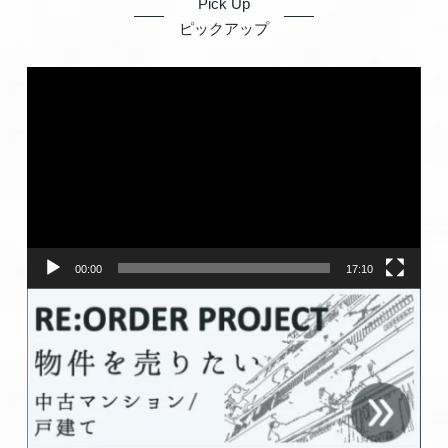
Pick Up
ピックアップ
動
画
プ
レ
ー
ヤ
ー
00:00
17:10