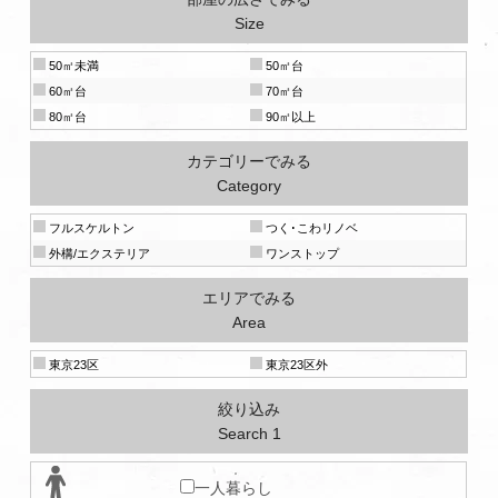
Size
50㎡未満
50㎡台
60㎡台
70㎡台
80㎡台
90㎡以上
カテゴリーでみる
Category
フルスケルトン
つく･こわリノベ
外構/エクステリア
ワンストップ
エリアでみる
Area
東京23区
東京23区外
絞り込み
Search 1
一人暮らし