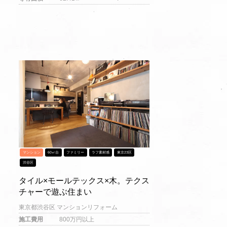
マンション
60㎡台
ファミリー
ラフ素材感
東京23区
渋谷区
タイル×モールテックス×木。テクス
チャーで遊ぶ住まい
東京都渋谷区 マンションリフォーム
施工費用
800万円以上