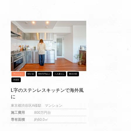
マンション
60㎡台
800万円以上
二人暮らし
東京23区
渋谷区
L字のステンレスキッチンで海外風
に
東京都渋谷区A様邸 マンション
施工費用
800万円台
専有面積
約60.0㎡