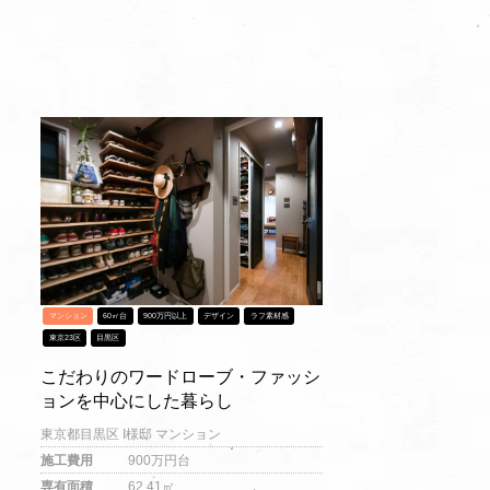
マンション
60㎡台
900万円以上
デザイン
ラフ素材感
東京23区
目黒区
こだわりのワードローブ・ファッシ
ョンを中心にした暮らし
東京都目黒区 I様邸 マンション
施工費用
900万円台
専有面積
62.41㎡