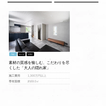
戸建て
60㎡台
目黒区
素材の質感を愉しむ、こだわりを尽
くした「大人の隠れ家」
施工費用
1,300万円以上
専有面積
約69.0㎡