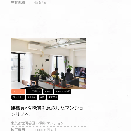
専有面積
65.57㎡
マンション
1000万円以上
60㎡台
ナチュラル空間
ファミリー
世田谷区
収納
東京23区
無機質×有機質を意識したマンショ
ンリノベ
東京都世田谷区 S様邸 マンション
施工費用
1,000万円以上