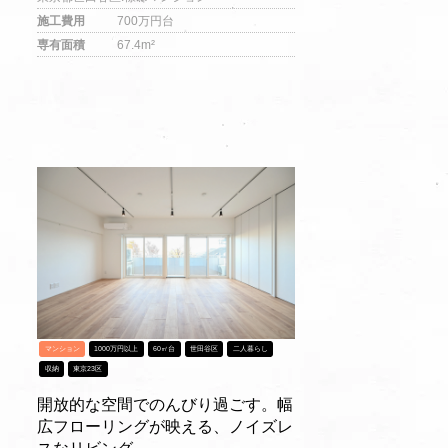
施工費用
700万円台
専有面積
67.4m²
マンション
1000万円以上
60㎡台
世田谷区
二人暮らし
収納
東京23区
開放的な空間でのんびり過ごす。幅
広フローリングが映える、ノイズレ
スなリビング