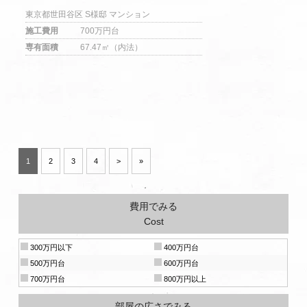
東京都世田谷区 S様邸 マンション
施工費用
700万円台
専有面積
67.47㎡（内法）
1
2
3
4
>
»
費用でみる
Cost
300万円以下
400万円台
500万円台
600万円台
700万円台
800万円以上
部屋の広さでみる