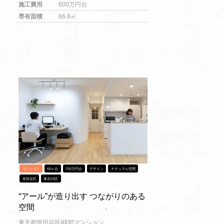
施工費用
800万円台
専有面積
66.8㎡
マンション
60㎡台
700万円台
デザイン
ナチュラル空間
世田谷区
東京23区
“アール”が造り出す つながりのある
空間
東京都世田谷区I様邸マンション