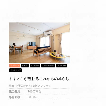
マンション
60㎡台
700万円台
ナチュラル空間
ファミリー
ワンストップ
トキメキが溢れるこれからの暮らし
神奈川県横浜市 O様邸マンション
施工費用
700万円台
専有面積
68.38㎡