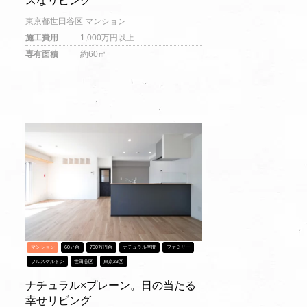
東京都世田谷区 マンション
施工費用
1,000万円以上
専有面積
約60㎡
マンション
60㎡台
700万円台
ナチュラル空間
ファミリー
フルスケルトン
世田谷区
東京23区
ナチュラル×プレーン。日の当たる
幸せリビング