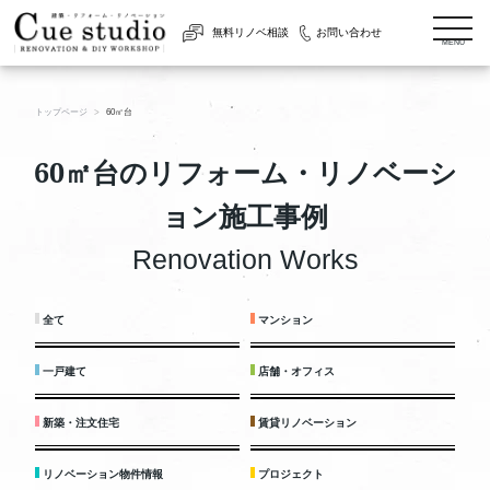
togg
無料リノベ相談
お問い合わせ
navi
MENU
トップページ
60㎡台
60㎡台のリフォーム・リノベーシ
ョン施工事例
Renovation Works
全て
マンション
一戸建て
店舗・オフィス
新築・注文住宅
賃貸リノベーション
リノベーション物件情報
プロジェクト