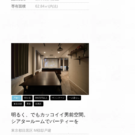
専有面積
62.84㎡(内法)
戸建て
60㎡台
800万円以上
ヴィンテージ
一人暮らし
東京23区
男前
目黒区
明るく、でもカッコイイ男前空間。
シアタールームでパーティーを
東京都目黒区 M様邸戸建