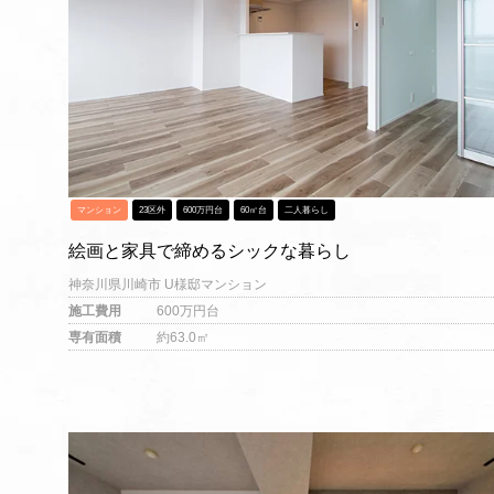
マンション
23区外
600万円台
60㎡台
二人暮らし
絵画と家具で締めるシックな暮らし
神奈川県川崎市 U様邸マンション
施工費用
600万円台
専有面積
約63.0㎡