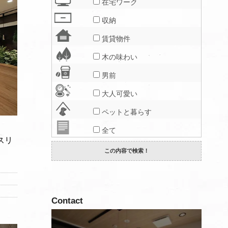
在宅ワーク
収納
賃貸物件
木の味わい
男前
大人可愛い
ペットと暮らす
全て
スリ
Contact