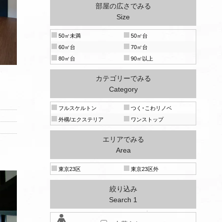
部屋の広さでみる
Size
50㎡未満
50㎡台
60㎡台
70㎡台
80㎡台
90㎡以上
カテゴリーでみる
Category
フルスケルトン
つく･こわリノベ
外構/エクステリア
ワンストップ
エリアでみる
Area
東京23区
東京23区外
絞り込み
Search 1