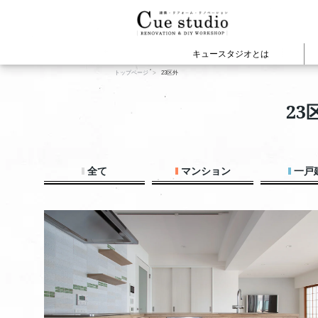
キュースタジオとは
トップページ
23区外
cuestudioの施工事例
建物の種類から見
WEBマガジ
Cue
2
マンションリノベー
戸建てリノベーショ
店舗オフィスリノベ
新築・注文住宅
全て
マンション
一戸
賃貸リノベーション
View All
View All
プロジェクト