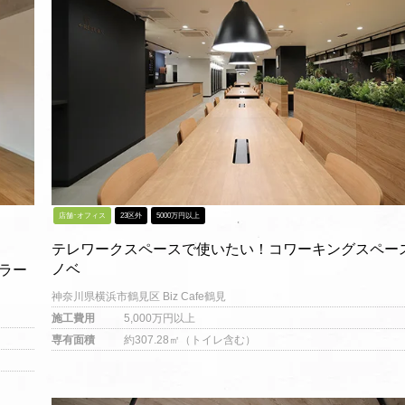
店舗･オフィス
23区外
5000万円以上
テレワークスペースで使いたい！コワーキングスペー
ノベ
ラー
神奈川県横浜市鶴見区 Biz Cafe鶴見
施工費用
5,000万円以上
専有面積
約307.28㎡（トイレ含む）