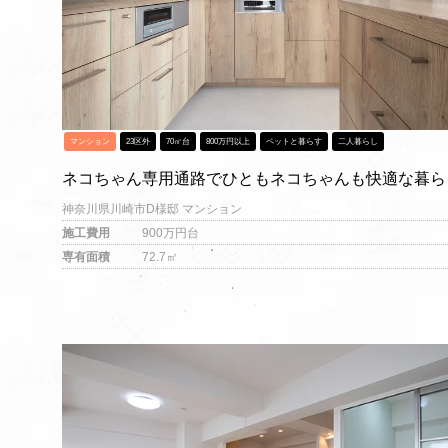
マンション
23区外
70㎡台
800万円以上
ペットと暮らす
二人暮らし
ネコちゃん専用通路でひともネコちゃんも快適な暮ら
神奈川県川崎市D様邸 マンション
施工費用
900万円台
専有面積
72.7㎡