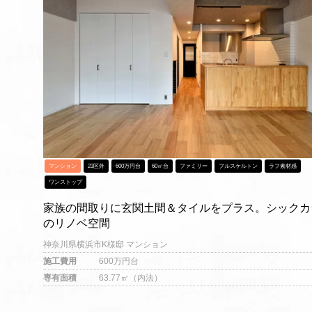
マンション
23区外
600万円台
60㎡台
ファミリー
フルスケルトン
ラフ素材感
ワンストップ
家族の間取りに玄関土間＆タイルをプラス。シックカ
のリノベ空間
神奈川県横浜市K様邸 マンション
施工費用
600万円台
専有面積
63.77㎡（内法）