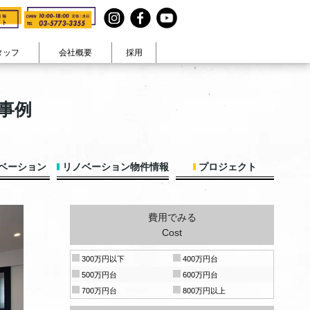
タッフ
会社概要
採用
見る
テイストで見る
事例
まコト』
ヴィンテージ
在宅ワーク
・休日
カラフル生活
大人可愛い
ナチュラル空間
男前
和モダン
ペットと暮らす
ベーション
リノベーション物件情報
プロジェクト
費用でみる
Cost
300万円以下
400万円台
500万円台
600万円台
700万円台
800万円以上