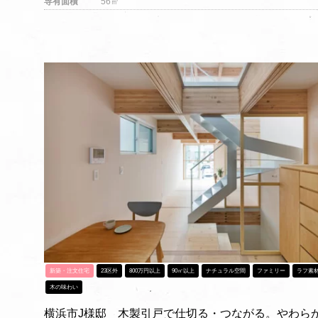
専有面積
56㎡
新築・注文住宅
23区外
800万円以上
90㎡以上
ナチュラル空間
ファミリー
ラフ素
木の味わい
横浜市J様邸 木製引戸で仕切る・つながる。やわら