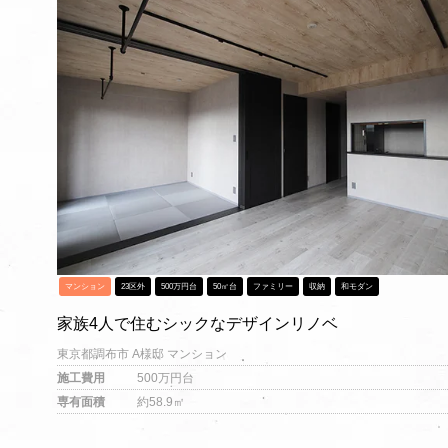
マンション
23区外
500万円台
50㎡台
ファミリー
収納
和モダン
家族4人で住むシックなデザインリノベ
東京都調布市 A様邸 マンション
施工費用
500万円台
専有面積
約58.9㎡