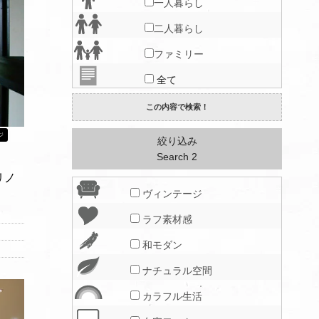
一人暮らし
二人暮らし
ファミリー
全て
ジ
絞り込み
Search 2
リノ
ヴィンテージ
ラフ素材感
和モダン
ナチュラル空間
カラフル生活