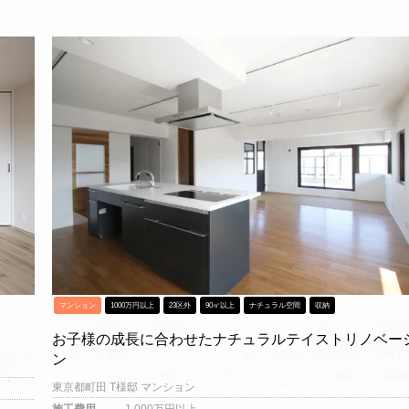
マンション
1000万円以上
23区外
90㎡以上
ナチュラル空間
収納
お子様の成長に合わせたナチュラルテイストリノベー
ン
東京都町田 T様邸 マンション
施工費用
1,000万円以上