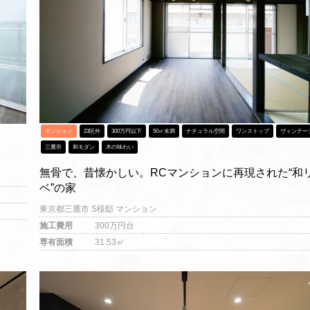
マンション
23区外
300万円以下
50㎡未満
ナチュラル空間
ワンストップ
ヴィンテー
三鷹市
和モダン
木の味わい
無骨で、昔懐かしい。RCマンションに再現された“和
ベ”の家
東京都三鷹市 S様邸 マンション
施工費用
300万円台
専有面積
31.53㎡