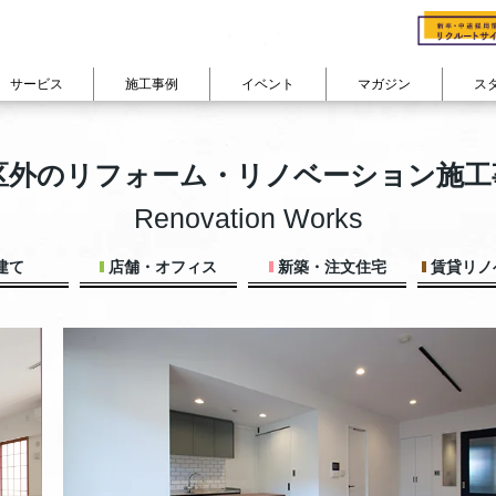
サービス
施工事例
イベント
マガジン
ス
cuestudioの会社概要
会社概要
る
ン
studioのリノベフロー
cuestudioが
費用で見る
選ばれる理由
部屋の広さで見る
物件購入+リノベーション
コンセプト
家族構成で
カテゴリから記事を読む
3区外のリフォーム・リノベーション施工
リノベーション
よくあるご質問 FAQ
ション
300万円以下
50㎡未満
対談インタビュー『住
ひとり暮らし
リノベーションインタビュー
耐震+断熱 戸建リノベーション
ン
400万円台
50㎡台
スタッフの日常・趣味
ふたり暮らし
Renovation Works
住まいコラム
その他のサービス
ーション
500万円台
60㎡台
東京道中膝栗毛
ファミリー
リノベーション密着レポート
600万円台
70㎡台
シェアハウス日記
company
建て
店舗・オフィス
新築・注文住宅
賃貸リノ
イベントレポート
700万円台
80㎡台
View All
View All
800万円以上
90㎡以上