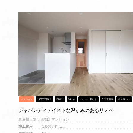
マンション
1000万円以上
23区外
50㎡台
ペットと暮らす
ラフ素材感
木の味わい
ジャパンディテイストな温かみのあるリノベ
東京都三鷹市 H様邸 マンション
施工費用
1,000万円以上