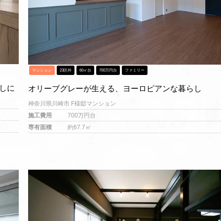
マンション
23区外
60㎡台
700万円台
ファミリー
しに
オリーブグレーが生える、ヨーロピアンな暮らし
神奈川県川崎市 F様邸マンション
施工費用
700万円台
専有面積
約67.7㎡