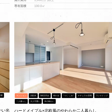
専有面積
100.0㎡
材感
マンション
23区外
500万円台
60㎡台
“つく･こわ”
ナチュラル空間
ワンストップ
二人暮らし
大人可愛い
木の味わい
かい光
ハードメイプル×北欧風のやわらか二人暮らし