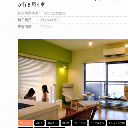
が行き届く家
神奈川県横浜市 J様邸 注文住宅
施工費用
約2,500万円
専有面積
92.34㎡
マンション
23区外
400万円台
60㎡台
“つく･こわ”
カラフル生活
ナチュラル空間