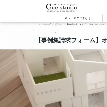
キュースタジオとは
トップページ
お問合せ
【事例集請求フォーム】オリジナルリノベーショ
cuestudioの施工事例
建物の種類から見
WEBマガジ
Cue
【事例集請求フォーム】オ
マンションリノベー
戸建てリノベーショ
店舗オフィスリノベ
新築・注文住宅
賃貸リノベーション
View All
View All
プロジェクト