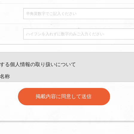
する個人情報の取り扱いについて
は名称
管理者（若しくはその代理人）の氏名又は職名、所属及び連絡
絡先：privacy@balleggs.co.jp
目的
（本人への連絡を含む）のため （2）ご相談の対応（本人への連絡を含む
ビスに関連した各種情報のメールによるご案内のため （4）当社のサー