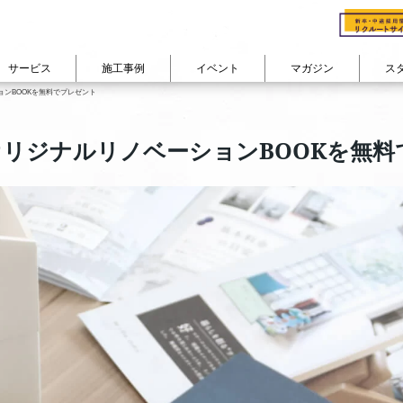
サービス
施工事例
イベント
マガジン
ス
cuestudioの会社概要
会社概要
ンBOOKを無料でプレゼント
る
ン
studioのリノベフロー
cuestudioが
費用で見る
選ばれる理由
部屋の広さで見る
物件購入+リノベーション
コンセプト
家族構成で
カテゴリから記事を読む
リノベーション
よくあるご質問 FAQ
リジナルリノベーションBOOKを無料
ション
300万円以下
50㎡未満
対談インタビュー『住
ひとり暮らし
リノベーションインタビュー
耐震+断熱 戸建リノベーション
ン
400万円台
50㎡台
スタッフの日常・趣味
ふたり暮らし
住まいコラム
その他のサービス
ーション
500万円台
60㎡台
東京道中膝栗毛
ファミリー
リノベーション密着レポート
600万円台
70㎡台
シェアハウス日記
company
イベントレポート
700万円台
80㎡台
View All
View All
800万円以上
90㎡以上