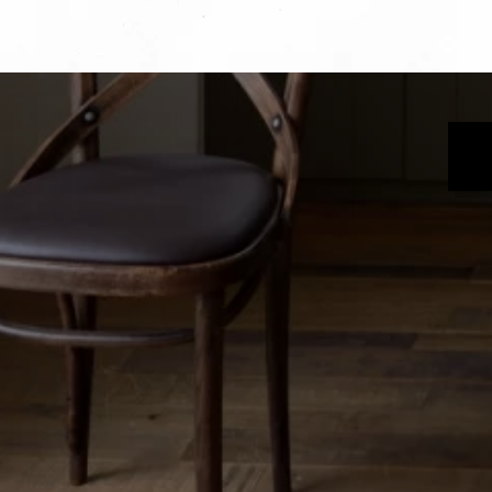
4. 個人情報取扱い
当社は事業運営上、前項
準の高い委託先を選定し
5. 個人情報の開示
ご本人様は、当社に対し
たは消去、第三者への提
様ご本人を確認させてい
【お問合せ窓口】
株式会
せメールアドレス privac
6. 個人情報を提
ご本人様が当社に個人情
な対応ができない場合が