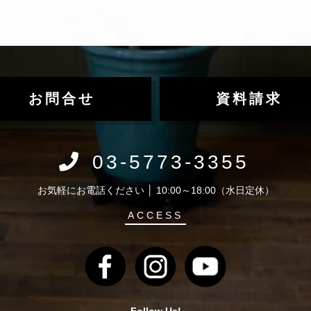
の委託
利用目的の範囲に限って個人情報を外部に委託することがあります。
、個人情報の適正管理・機密保持についての契約を交わし、適切な管理
等の請求
お問合せ
資料請求
てご自身の個人情報の開示等（利用目的の通知、開示、内容の訂正・
供の停止）に関して、下記の当社問合わせ窓口に申し出ることができ
ただいたうえで、合理的な間内に対応いたします。
03-5773-3355
社バレッグス 個人情報問合せ窓口 住所 東京都目黒区鷹番2-5-21 電話 03
y@balleggs.co.jp 受付時間：平日10：30～17：00 ※弊社公休日を除く
お気軽にお電話ください │ 10:00～18:00（水日定休）
ACCESS
供されることの任意性について
報を提供されるかどうかは任意によるものです。ただし、必要な項目
あります。