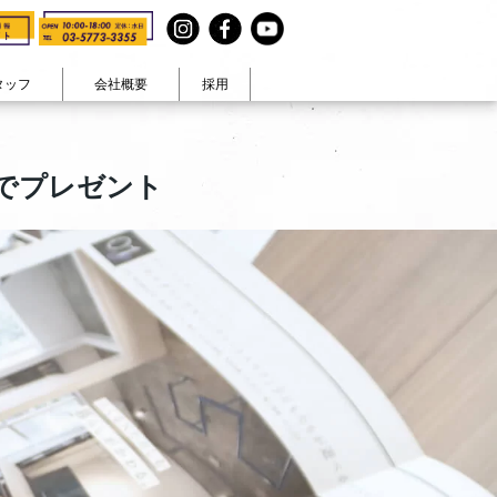
タッフ
会社概要
採用
見る
テイストで見る
でプレゼント
まコト』
ヴィンテージ
在宅ワーク
・休日
カラフル生活
大人可愛い
ナチュラル空間
男前
和モダン
ペットと暮らす