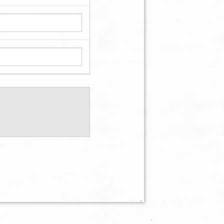
先
）のため （3）当社の
ビス向上のため