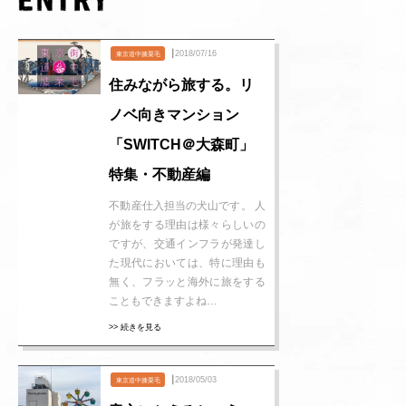
┃2018/07/16
東京道中膝栗毛
住みながら旅する。リ
ノベ向きマンション
「SWITCH＠大森町」
特集・不動産編
不動産仕入担当の犬山です。 人
が旅をする理由は様々らしいの
ですが、交通インフラが発達し
た現代においては、特に理由も
無く、フラッと海外に旅をする
こともできますよね…
>> 続きを見る
┃2018/05/03
東京道中膝栗毛