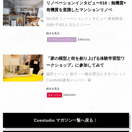
リノベーションインタビュー018：無機質×
有機質を意識したマンションリノベ
No.018 リノベーションインタビュー 家族構成：
夫婦+子供1人 主なリノベー
続きを見る
┃2021/11/11
リノベーションインタビュー
「家の模型と街を創り上げる体験学習型ワ
ークショップ」に参加してみて
協同イベント 協力：一般社団法人ネオパレット
Cuestudio参加メンバー：菊
続きを見る
┃2021/10/22
住まいコラム
Cuestudio マガジン一覧へ戻る 〉