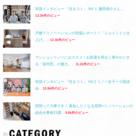
対談インタビュー 『住まコト』 Vol.１ 藤田雄介さん...
13.3k件のビュー
戸建てリノベーションの現場レポート！「ジョイントと仕
上げ」...
12.3k件のビュー
マンションリノベにおススメ！お部屋を明るく華やかにす
る「室内窓」の魅力。...
11.2k件のビュー
対談インタビュー 『住まコト』 Vol.2 リノベ女子ーズ座談
会...
10.9k件のビュー
照明って大事です！ 真似したくなる照明×リノベーションの
組合せ事例15選...
9.6k件のビュー