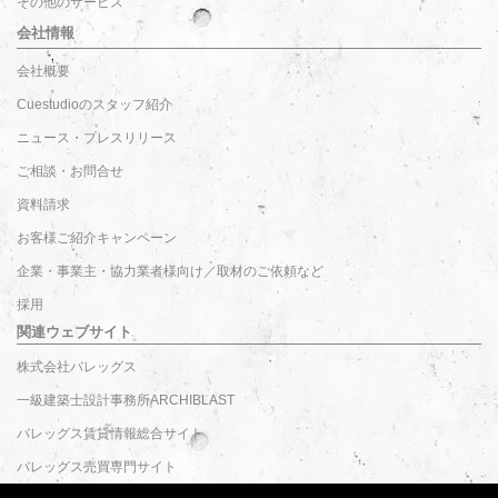
その他のサービス
会社情報
会社概要
Cuestudioのスタッフ紹介
ニュース・プレスリリース
ご相談・お問合せ
資料請求
お客様ご紹介キャンペーン
企業・事業主・協力業者様向け／取材のご依頼など
採用
関連ウェブサイト
株式会社バレッグス
一級建築士設計事務所ARCHIBLAST
バレッグス賃貸情報総合サイト
バレッグス売買専門サイト