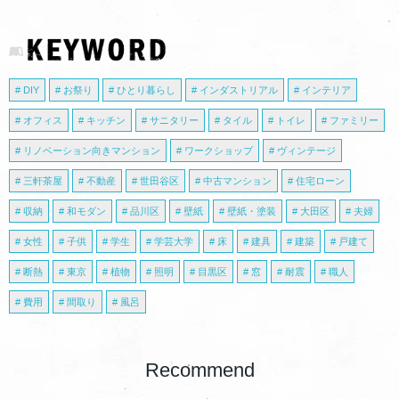
DIY
お祭り
ひとり暮らし
インダストリアル
インテリア
オフィス
キッチン
サニタリー
タイル
トイレ
ファミリー
リノベーション向きマンション
ワークショップ
ヴィンテージ
三軒茶屋
不動産
世田谷区
中古マンション
住宅ローン
収納
和モダン
品川区
壁紙
壁紙・塗装
大田区
夫婦
女性
子供
学生
学芸大学
床
建具
建築
戸建て
断熱
東京
植物
照明
目黒区
窓
耐震
職人
費用
間取り
風呂
Recommend