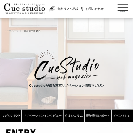
togg
無料リノベ相談
お問い合わせ
navi
MENU
トップページ
東京道中膝栗毛
Cuestudioが綴る東京リノベーション情報マガジン
＞
マガジンTOP
リノベーションインタビュー
住まいコラム
現地密着レポート
イベントレポ