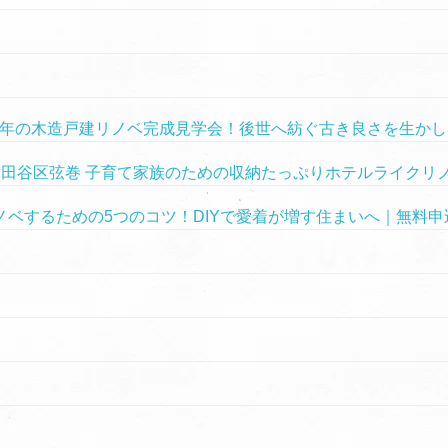
)】築43年の木造戸建リノベ完成見学会！後世へ紡ぐ古き良さを生
世田谷区弦巻 子育て家族のための収納たっぷりホテルライクリ
ベするための5つのコツ！DIYで愛着が増す住まいへ｜無料申