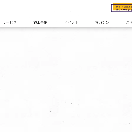
サービス
施工事例
イベント
マガジン
ス
cuestudioの会社概要
会社概要
る
ン
studioのリノベフロー
cuestudioが
費用で見る
選ばれる理由
部屋の広さで見る
物件購入+リノベーション
コンセプト
家族構成で
カテゴリから記事を読む
リノベーション
よくあるご質問 FAQ
ション
300万円以下
50㎡未満
対談インタビュー『住
ひとり暮らし
リノベーションインタビュー
耐震+断熱 戸建リノベーション
ン
400万円台
50㎡台
スタッフの日常・趣味
ふたり暮らし
住まいコラム
その他のサービス
ーション
500万円台
60㎡台
東京道中膝栗毛
ファミリー
リノベーション密着レポート
600万円台
70㎡台
シェアハウス日記
company
イベントレポート
700万円台
80㎡台
View All
View All
800万円以上
90㎡以上