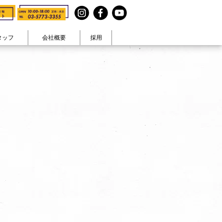
タッフ
会社概要
採用
見る
テイストで見る
まコト』
ヴィンテージ
在宅ワーク
・休日
カラフル生活
大人可愛い
ナチュラル空間
男前
和モダン
ペットと暮らす