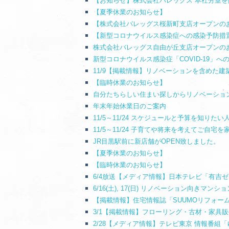
【お知らせ】株式会社バレッグス 本社分室を
【夏季休業のお知らせ】
【株式会社バレッグス桜新町支店オープンの
【新型コロナウイルス感染症への感染予防措
株式会社バレッグス自由が丘支店オープンの
新型コロナウイルス感染症「COVID-19」
11/9【掲載情報】リノベーションを含めた
【臨時休業のお知らせ】
自分たちらしい住まい探しからリノベーショ
年末年始休業日のご案内
11/5～11/24 スケジュールと予算を知り
11/5～11/24 子育てや将来を考えてご
JR目黒駅前に新店舗がOPEN致しました。
【夏季休業のお知らせ】
【臨時休業のお知らせ】
6/4放送【メディア情報】日本テレビ「有吉ゼミ
6/16(土), 17(日) リノベーション向きマ
【掲載情報】住宅情報誌「SUUMOリフォーム
3/1【掲載情報】フローリング・古材・家具
2/28【メディア情報】テレビ東京 情報番