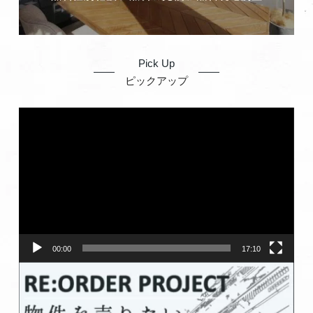
Pick Up
ピックアップ
動
画
プ
レ
ー
ヤ
ー
00:00
17:10