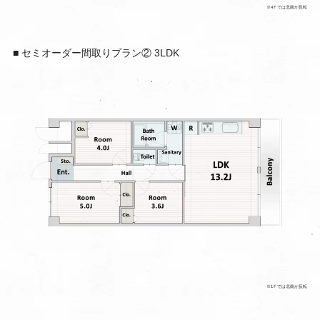
※4Ｆでは北南が反転
■ セミオーダー間取りプラン② 3LDK
※1Ｆでは北南が反転