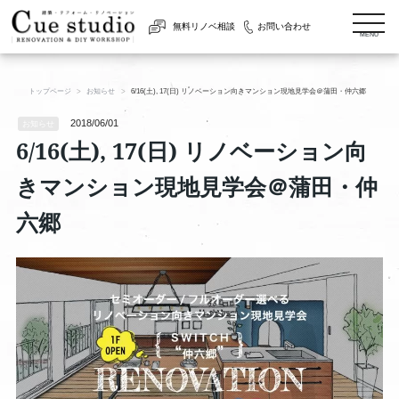
togg
無料リノベ相談
お問い合わせ
navi
MENU
トップページ
お知らせ
6/16(土), 17(日) リノベーション向きマンション現地見学会＠蒲田・仲六郷
2018/06/01
お知らせ
6/16(土), 17(日) リノベーション向
きマンション現地見学会＠蒲田・仲
六郷