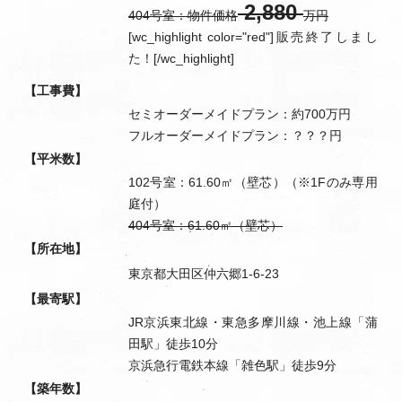
2,880
404号室：物件価格
万円
[wc_highlight color="red"]販売終了しまし
た！[/wc_highlight]
【工事費】
セミオーダーメイドプラン：約700万円
フルオーダーメイドプラン：？？？円
【平米数】
102号室：61.60㎡（壁芯）（※1Fのみ専用
庭付）
404号室：61.60㎡（壁芯）
【所在地】
東京都大田区仲六郷1-6-23
【最寄駅】
JR京浜東北線・東急多摩川線・池上線「蒲
田駅」徒歩10分
京浜急行電鉄本線「雑色駅」徒歩9分
【築年数】