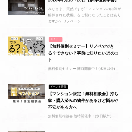
2026年7月18〜20日【解体後見学会】
みなさま、突然ですが「マンションの内装が
解体された状態」をご覧になったことはあり
ますか？ リノベーシ
セミナー
【無料個別セミナー】リノベででき
る？できない？事前に知りたい15のコ
ト
無料個別セミナー 随時開催中！(水日以外)
イベント情報
【マンション限定！無料相談会】持ち
家・購入済みの物件があるけど悩みや
不安がある方へ
無料個別相談会 随時開催中！(水日以外)