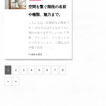
空間を繋ぐ階段の名前
や種類、魅力まで。
こんにちは～広報担当の奥本で
す！ みなさんはどんなおうちに
憧れがありますでしょうか？ 平
屋、マンション、メゾネットタ
イプのマンション、二階以上の
戸建て住宅・・・…
>> 続きを見る
1
2
3
4
5
6
7
8
>
»