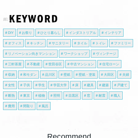
DIY
お祭り
ひとり暮らし
インダストリアル
インテリア
オフィス
キッチン
サニタリー
タイル
トイレ
ファミリー
リノベーション向きマンション
ワークショップ
ヴィンテージ
三軒茶屋
不動産
世田谷区
中古マンション
住宅ローン
収納
和モダン
品川区
壁紙
壁紙・塗装
大田区
夫婦
女性
子供
学生
学芸大学
床
建具
建築
戸建て
断熱
東京
植物
照明
目黒区
窓
耐震
職人
費用
間取り
風呂
Recommend