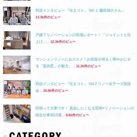
対談インタビュー 『住まコト』 Vol.１ 藤田雄介さん...
13.3k件のビュー
戸建てリノベーションの現場レポート！「ジョイントと仕
上げ」...
12.3k件のビュー
マンションリノベにおススメ！お部屋を明るく華やかにす
る「室内窓」の魅力。...
11.2k件のビュー
対談インタビュー 『住まコト』 Vol.2 リノベ女子ーズ座談
会...
10.9k件のビュー
照明って大事です！ 真似したくなる照明×リノベーションの
組合せ事例15選...
9.6k件のビュー