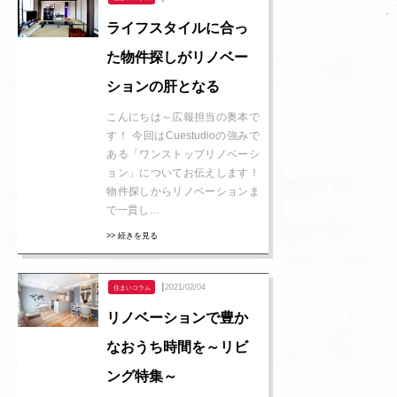
ライフスタイルに合っ
た物件探しがリノベー
ションの肝となる
こんにちは～広報担当の奥本で
す！ 今回はCuestudioの強みで
ある「ワンストップリノベーシ
ョン」についてお伝えします！
物件探しからリノベーションま
で一貫し…
>> 続きを見る
┃2021/02/04
住まいコラム
リノベーションで豊か
なおうち時間を～リビ
ング特集～