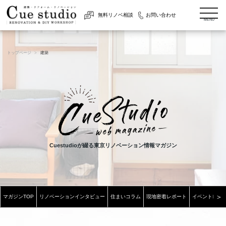
togg
無料リノベ相談
お問い合わせ
navi
MENU
トップページ
建築
Cuestudioが綴る東京リノベーション情報マガジン
＞
マガジンTOP
リノベーションインタビュー
住まいコラム
現地密着レポート
イベントレポ