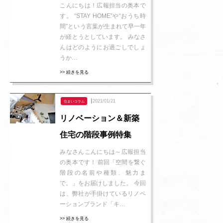
こんにちは！広報担当の奥本で
す。 “STAY HOME”や“おうち時
間”という言葉が生まれて早一年
が経とうとしています。 みなさ
んはどのようにお過ごしでしょ
うか…
>> 続きを見る
┃2021/01/21
住まいコラム
リノベーション＆新築
住宅の階段事例特集
みなさんこんにちは～広報担当
の奥本です！ 前回「空間を繋ぐ
階段の名前や種類、魅力ま
で。」をお届けしました。 今回
は、弊社が手掛けているリノベ
ーションブランド「キ…
>> 続きを見る