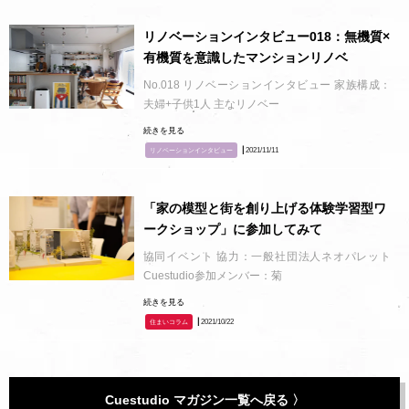
リノベーションインタビュー018：無機質×
有機質を意識したマンションリノベ
No.018 リノベーションインタビュー 家族構成：
夫婦+子供1人 主なリノベー
続きを見る
┃2021/11/11
リノベーションインタビュー
「家の模型と街を創り上げる体験学習型ワ
ークショップ」に参加してみて
協同イベント 協力：一般社団法人ネオパレット
Cuestudio参加メンバー：菊
続きを見る
┃2021/10/22
住まいコラム
Cuestudio マガジン一覧へ戻る 〉