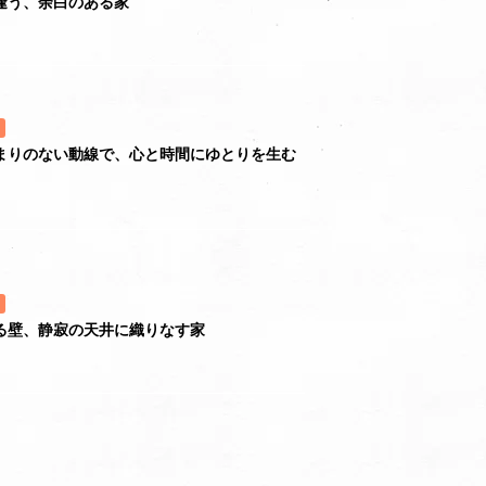
逢う、余白のある家
まりのない動線で、心と時間にゆとりを生む
。
る壁、静寂の天井に織りなす家