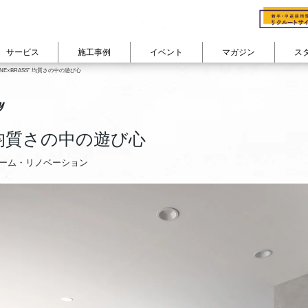
サービス
施工事例
イベント
マガジン
ス
cuestudioの会社概要
会社概要
ONE×BRASS” 均質さの中の遊び心​
る
ン
studioのリノベフロー
cuestudioが
費用で見る
選ばれる理由
部屋の広さで見る
物件購入+リノベーション
コンセプト
家族構成で
カテゴリから記事を読む
y
リノベーション
よくあるご質問 FAQ
ション
300万円以下
50㎡未満
対談インタビュー『住
ひとり暮らし
リノベーションインタビュー
耐震+断熱 戸建リノベーション
ン
400万円台
50㎡台
スタッフの日常・趣味
ふたり暮らし
s” 均質さの中の遊び心​
住まいコラム
その他のサービス
ーション
500万円台
60㎡台
東京道中膝栗毛
ファミリー
リノベーション密着レポート
600万円台
70㎡台
シェアハウス日記
ーム・リノベーション
company
イベントレポート
700万円台
80㎡台
View All
View All
800万円以上
90㎡以上