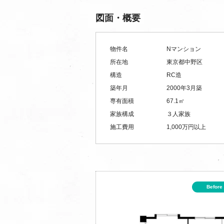
図面・概要
物件名
Nマンション
所在地
東京都中野区
構造
RC造
築年月
2000年3月築
専有面積
67.1㎡
家族構成
３人家族
施工費用
1,000万円以上
Before