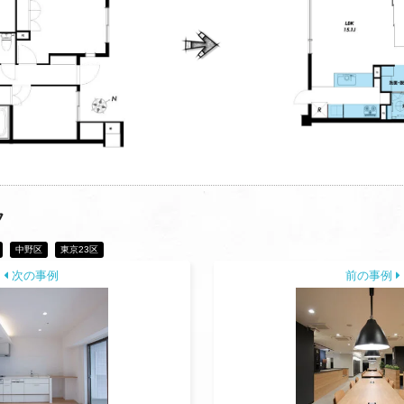
フ
中野区
東京23区
次の事例
前の事例