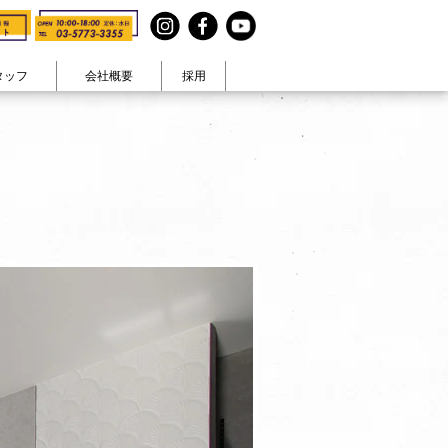
タッフ
会社概要
採用
見る
テイストで見る
まコト』
ヴィンテージ
在宅ワーク
・休日
カラフル生活
大人可愛い
ナチュラル空間
男前
和モダン
ペットと暮らす