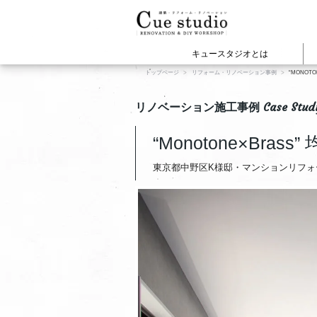
キュースタジオとは
トップページ
リフォーム・リノベーション事例
“MONOT
cuestudioの施工事例
建物の種類から見
WEBマガジ
Cue
リノベーション施工事例 Case Stud
マンションリノベー
戸建てリノベーショ
“Monotone×Bras
店舗オフィスリノベ
新築・注文住宅
東京都中野区K様邸・マンションリフォ
賃貸リノベーション
View All
View All
プロジェクト