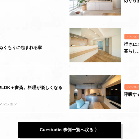
めぐり
マンション
行き止
ぬくもりに包まれる家
暮らし
2LDK＋書斎。料理が楽しくなる
マンション
呼吸す
 マンション
Cuestudio 事例一覧へ戻る 〉