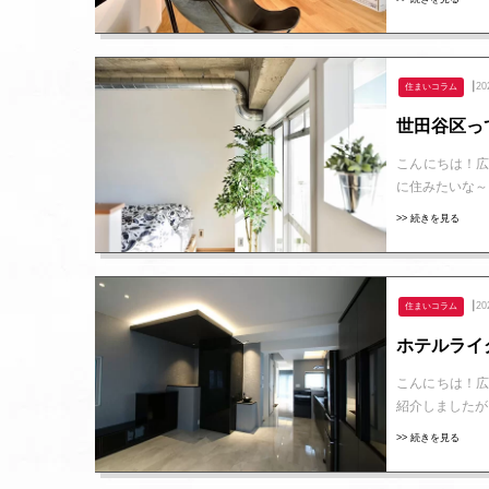
┃20
住まいコラム
世田谷区っ
こんにちは！広
に住みたいな～
>> 続きを見る
┃20
住まいコラム
ホテルライ
こんにちは！広
紹介しましたが
>> 続きを見る