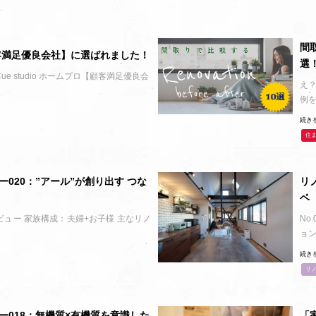
間
顧客満足優良会社】に選ばれました！
選
ue studio ホームプロ【顧客満足優良会
え？
例
続き
住
020：”アール”が創り出す つな
リ
ベ
タビュー 家族構成：夫婦+お子様 主なリノ
No
ョ
続き
リ
ー018：無機質×有機質を意識した
「