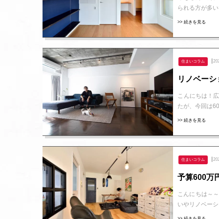
られる方が多い
>> 続きを見る
┃20
住まいコラム
リノベーシ
こんにちは！広
たが、今回は6
>> 続きを見る
┃20
住まいコラム
予算600
こんにちは～～
いやリノベーシ
>> 続きを見る