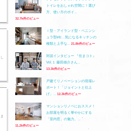
トイレをおしゃれ空間に！選び
方、使い方のポイ...
32.7k件のビュー
Ｉ型・アイランド型・ペニンシ
ュラ型etc…気になるキッチンの
種類と上手な...
21.8k件のビュー
対談インタビュー 『住まコト』
まし
Vol.１ 藤田雄介さん...
13.3k件のビュー
戸建てリノベーションの現場レ
ポート！「ジョイントと仕上
げ」...
12.3k件のビュー
マンションリノベにおススメ！
お部屋を明るく華やかにする
住ま
「室内窓」の魅力。...
11.2k件のビュー