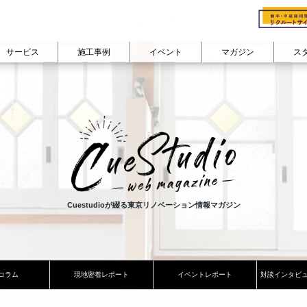
サービス
施工事例
イベント
マガジン
ス
cuestudioの会社概要
会社概要
る
ン
studioのリノベフロー
cuestudioが
費用で見る
選ばれる理由
部屋の広さで見る
物件購入+リノベーション
コンセプト
家族構成で
カテゴリから記事を読む
リノベーション
よくあるご質問 FAQ
ション
300万円以下
50㎡未満
対談インタビュー『住
ひとり暮らし
リノベーションインタビュー
耐震+断熱 戸建リノベーション
ン
400万円台
50㎡台
スタッフの日常・趣味
ふたり暮らし
住まいコラム
その他のサービス
ーション
500万円台
60㎡台
東京道中膝栗毛
ファミリー
リノベーション密着レポート
600万円台
70㎡台
シェアハウス日記
company
イベントレポート
700万円台
80㎡台
View All
View All
800万円以上
90㎡以上
Cuestudioが綴る東京リノベーション情報マガジン
コラム
現地密着レポート
イベントレポート
対談インタビ