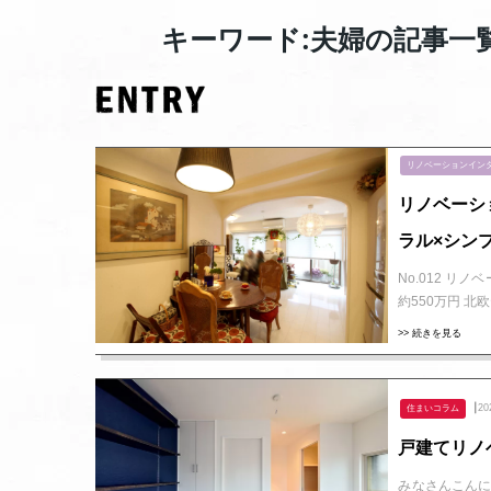
キーワード:夫婦の記事一
リノベーションイン
リノベーシ
ラル×シン
No.012 
約550万円 
>> 続きを見る
┃20
住まいコラム
戸建てリノ
みなさんこんに