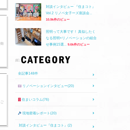
対談インタビュー 『住まコト』
Vol.2 リノベ女子ーズ座談会...
10.9k件のビュー
照明って大事です！ 真似したく
なる照明×リノベーションの組合
る街
せ事例15選...
9.6k件のビュー
全記事
148
件
リノベーションインタビュー(20)
住まいコラム(76)
かご
現地密着レポート(20)
対談インタビュー『住まコト』(2)