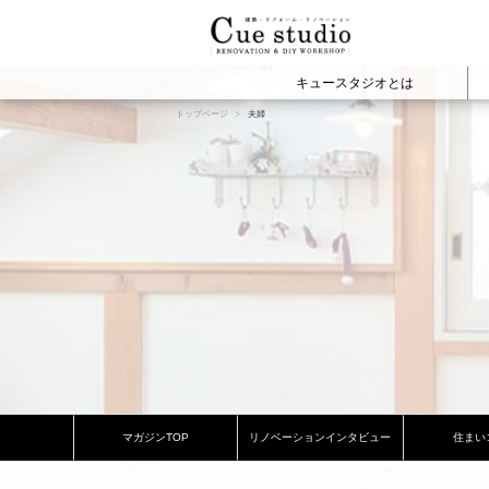
キュースタジオとは
トップページ
夫婦
cuestudioの施工事例
建物の種類から見
WEBマガジ
Cue
マンションリノベー
戸建てリノベーショ
店舗オフィスリノベ
新築・注文住宅
賃貸リノベーション
View All
View All
プロジェクト
マガジンTOP
リノベーションインタビュー
住まい