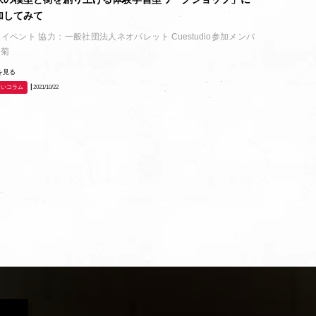
加してみて
イベント 協力：一般社団法人ネオパレット Cuestudio参加メンバ
：菊
を見る
まいコラム
┃2021/10/22