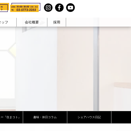
タッフ
会社概要
採用
見る
テイストで見る
まコト』
ヴィンテージ
在宅ワーク
・休日
カラフル生活
大人可愛い
ナチュラル空間
男前
和モダン
ペットと暮らす
ュー『住まコト』
趣味・休日コラム
シェアハウス日記