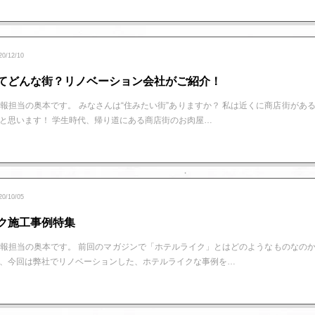
20/12/10
てどんな街？リノベーション会社がご紹介！
報担当の奥本です。 みなさんは“住みたい街”ありますか？ 私は近くに商店街があ
と思います！ 学生時代、帰り道にある商店街のお肉屋…
20/10/05
ク施工事例特集
報担当の奥本です。 前回のマガジンで「ホテルライク」とはどのようなものなの
、今回は弊社でリノベーションした、ホテルライクな事例を…