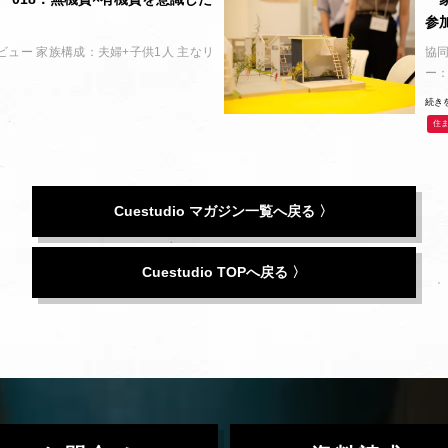
参
タビュー 家族構成：夫婦+子供1人 主なリ
協同
ー
続き
住
Cuestudio マガジン一覧へ戻る 〉
Cuestudio TOPへ戻る 〉