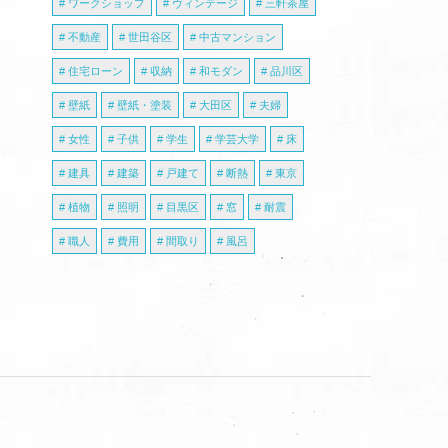
ワークショップ
ヴィンテージ
三軒茶屋
不動産
世田谷区
中古マンション
住宅ローン
収納
和モダン
品川区
壁紙
壁紙・塗装
大田区
夫婦
女性
子供
学生
学芸大学
床
建具
建築
戸建て
断熱
東京
植物
照明
目黒区
窓
耐震
職人
費用
間取り
風呂