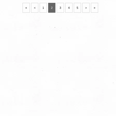
«
<
1
2
3
4
5
>
»