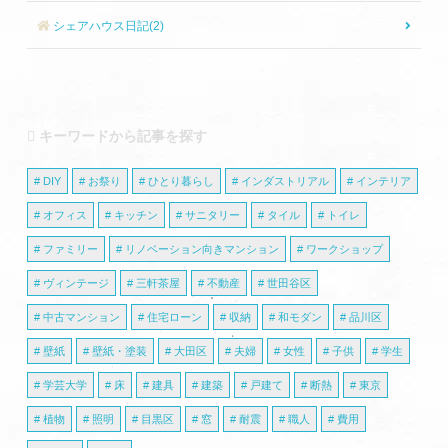
シェアハウス日記(2)
キーワードから記事を探す
DIY
お祭り
ひとり暮らし
インダストリアル
インテリア
オフィス
キッチン
サニタリー
タイル
トイレ
ファミリー
リノベーション向きマンション
ワークショップ
ヴィンテージ
三軒茶屋
不動産
世田谷区
中古マンション
住宅ローン
収納
和モダン
品川区
壁紙
壁紙・塗装
大田区
夫婦
女性
子供
学生
学芸大学
床
建具
建築
戸建て
断熱
東京
植物
照明
目黒区
窓
耐震
職人
費用