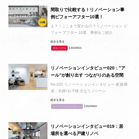
間取りで比較する！リノベーション事
例ビフォーアフター10選！
え？！ここまで変わるの？リノベーション ビ
フォー アフター 10選 事例をご紹介
続きを見る
┃2022/06/21
住まいコラム
リノベーションインタビュー020：”ア
ール”が創り出す つながりのある空間
No.020 リノベーションインタビュー 家族構
成：夫婦+お子様 主なリノベーシ
続きを見る
┃2022/06/02
リノベーションインタビュー
リノベーションインタビュー019：居
場所を選べる戸建リノベ