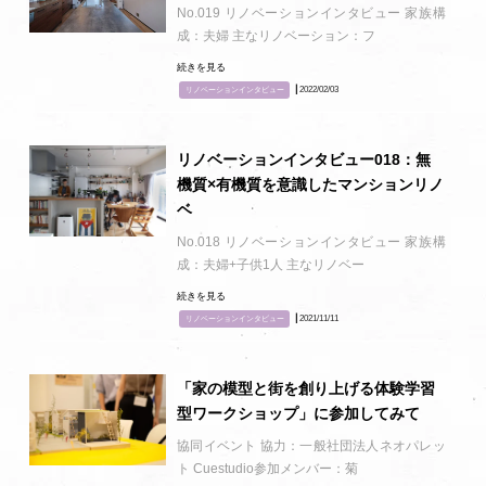
No.019 リノベーションインタビュー 家族構
成：夫婦 主なリノベーション：フ
続きを見る
┃2022/02/03
リノベーションインタビュー
リノベーションインタビュー018：無
機質×有機質を意識したマンションリノ
ベ
No.018 リノベーションインタビュー 家族構
成：夫婦+子供1人 主なリノベー
続きを見る
┃2021/11/11
リノベーションインタビュー
「家の模型と街を創り上げる体験学習
型ワークショップ」に参加してみて
協同イベント 協力：一般社団法人ネオパレッ
ト Cuestudio参加メンバー：菊