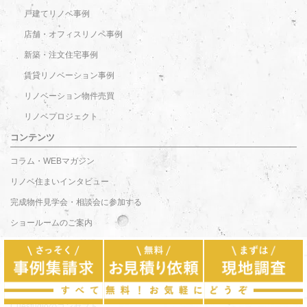
戸建てリノベ事例
店舗・オフィスリノベ事例
新築・注文住宅事例
賃貸リノベーション事例
リノベーション物件売買
リノベプロジェクト
コンテンツ
コラム・WEBマガジン
リノベ住まいインタビュー
完成物件見学会・相談会に参加する
ショールームのご案内
Q＆A よくあるご質問
RE:ORDER（再販）プロジェクト
サービス
Cuestudioのコンセプト