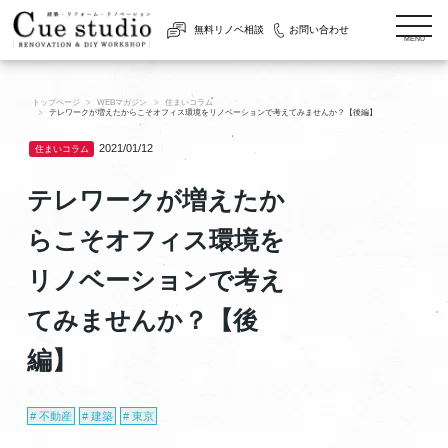
togg
無料リノベ相談
お問い合わせ
navi
MENU
トップページ
WEBマガジン
住まいコラム
テレワークが増えたからこそオフィス環境をリノベーションで考えてみませんか？【後編】
2021/01/12
住まいコラム
テレワークが増えたか
らこそオフィス環境を
リノベーションで考え
てみませんか？【後
編】
不動産
建築
東京