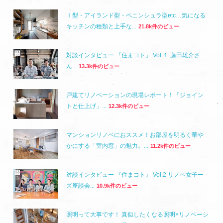
Ｉ型・アイランド型・ペニンシュラ型etc…気になる
キッチンの種類と上手な...
21.8k件のビュー
対談インタビュー 『住まコト』 Vol.１ 藤田雄介さ
ん...
13.3k件のビュー
戸建てリノベーションの現場レポート！「ジョイン
トと仕上げ」...
12.3k件のビュー
マンションリノベにおススメ！お部屋を明るく華や
かにする「室内窓」の魅力。...
11.2k件のビュー
対談インタビュー 『住まコト』 Vol.2 リノベ女子ー
ズ座談会...
10.9k件のビュー
照明って大事です！ 真似したくなる照明×リノベーシ