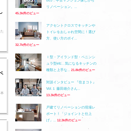
005：中古マンション探しから
リノベーション。...
し
45.3k件のビュー
アクセントクロスでキッチンや
した
トイレをおしゃれ空間に！選び
方、使い方のポイ...
32.7k件のビュー
Ｉ型・アイランド型・ペニンシ
ュラ型etc…気になるキッチンの
種類と上手な...
21.8k件のビュー
ベ
対談インタビュー 『住まコト』
Vol.１ 藤田雄介さん...
杉本
13.3k件のビュー
戸建てリノベーションの現場レ
ポート！「ジョイントと仕上
げ」...
12.3k件のビュー