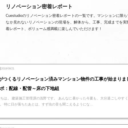
リノベーション密着レポート
Cuestudioのリノベーション密着レポートの一覧です。マンションに
なか見れないリノベーションの現場を、解体から、工事、完成までを実
着レポート、ボリューム感満載に楽しんでいただけます！
┃2018/09/21
udioがつくるリノベーション済みマンション物件の工事が始まりま
レポ：配線・配管～床の下地組
ちは。 建築施工管理課の浅野です。 あんなに暑かった今夏も、大分過ごしやす
。 特に日が落ちたあとは、すず虫の音も聞こえるようにな…