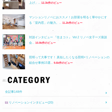
上げ」...
12.3k件のビュー
マンションリノベにおススメ！お部屋を明るく華やかにす
る「室内窓」の魅力。...
11.2k件のビュー
対談インタビュー 『住まコト』 Vol.2 リノベ女子ーズ座談
会...
10.9k件のビュー
照明って大事です！ 真似したくなる照明×リノベーションの
組合せ事例15選...
9.6k件のビュー
全記事
148
件
リノベーションインタビュー(20)