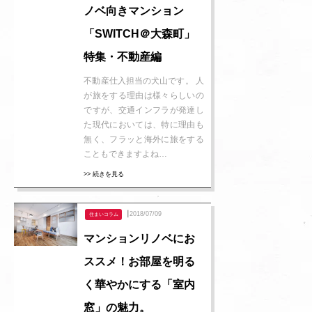
ノベ向きマンション
「SWITCH＠大森町」
特集・不動産編
不動産仕入担当の犬山です。 人
が旅をする理由は様々らしいの
ですが、交通インフラが発達し
た現代においては、特に理由も
無く、フラッと海外に旅をする
こともできますよね…
>> 続きを見る
┃2018/07/09
住まいコラム
マンションリノベにお
ススメ！お部屋を明る
く華やかにする「室内
窓」の魅力。