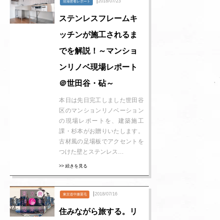
┃2018/07/23
現場密着レポート
ステンレスフレームキ
ッチンが施工されるま
でを解説！～マンショ
ンリノベ現場レポート
＠世田谷・砧～
本日は先日完工しました世田谷
区のマンションリノベーション
の現場レポートを、建築施工
課・杉本がお贈りいたします。
古材風の足場板でアクセントを
つけた壁とステンレス…
>> 続きを見る
┃2018/07/16
東京道中膝栗毛
住みながら旅する。リ