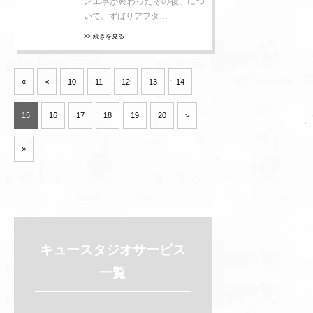
ン工事が終わったその後」につ
いて、ずばりアフタ…
>> 続きを見る
«
<
10
11
12
13
14
15
16
17
18
19
20
>
»
キュースタジオ
サービス
一覧