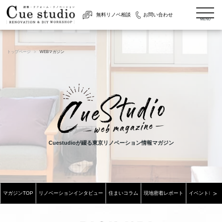
togg
無料リノベ相談
お問い合わせ
navi
MENU
トップページ
WEBマガジン
Cuestudioが綴る東京リノベーション情報マガジン
＞
マガジンTOP
リノベーションインタビュー
住まいコラム
現地密着レポート
イベントレポ