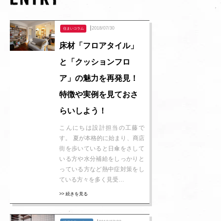
┃2018/07/30
住まいコラム
床材「フロアタイル」
と「クッションフロ
ア」の魅力を再発見！
特徴や実例を見ておさ
らいしよう！
こんにちは設計担当の工藤で
す。 夏が本格的に始まり、商店
街を歩いていると日傘をさして
いる方や水分補給をしっかりと
っている方など熱中症対策をし
ている方々を多く見受…
>> 続きを見る