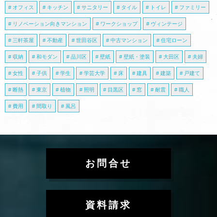
オフィス
キッチン
サニタリー
タイル
トイレ
ファミリー
リノベーション向きマンション
ワークショップ
ヴィンテージ
三軒茶屋
不動産
世田谷区
中古マンション
住宅ローン
収納
和モダン
品川区
壁紙
壁紙・塗装
大田区
夫婦
女性
子供
学生
学芸大学
床
建具
建築
戸建て
断熱
東京
植物
照明
目黒区
窓
耐震
職人
費用
間取り
風呂
お問合せ
資料請求