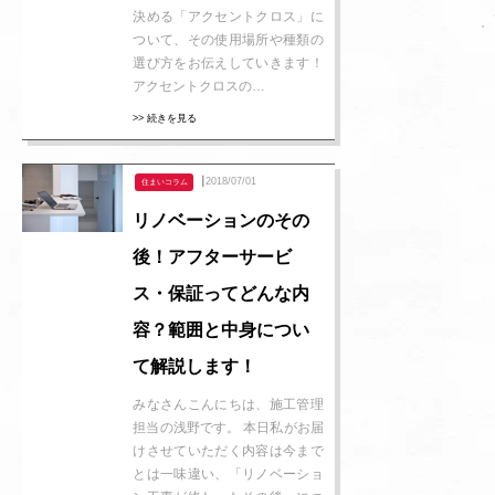
決める「アクセントクロス」に
ついて、その使用場所や種類の
選び方をお伝えしていきます！
アクセントクロスの…
>> 続きを見る
┃2018/07/01
住まいコラム
リノベーションのその
後！アフターサービ
ス・保証ってどんな内
容？範囲と中身につい
て解説します！
みなさんこんにちは、施工管理
担当の浅野です。 本日私がお届
けさせていただく内容は今まで
とは一味違い、「リノベーショ