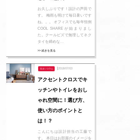
お久しぶりです！設計の芦田で
す。 梅雨も明けて毎日暑いです
ね。。。 オフィスでも毎年恒例
COOL SHAREが始まりまし
た。クールビズで無理してネク
タイを締めな…
>> 続きを見る
┃2018/07/03
住まいコラム
アクセントクロスでキ
ッチンやトイレをおし
ゃれ空間に！選び方、
使い方のポイントと
は！？
こんにちは設計担当の工藤で
す。 本日はお部屋のイメージを