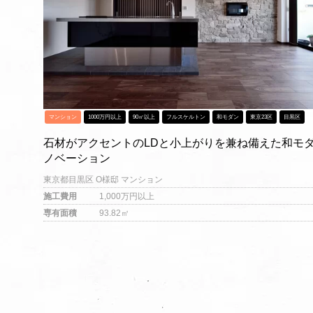
マンション
1000万円以上
90㎡以上
フルスケルトン
和モダン
東京23区
目黒区
石材がアクセントのLDと小上がりを兼ね備えた和モ
ノベーション
東京都目黒区 O様邸 マンション
施工費用
1,000万円以上
専有面積
93.82㎡