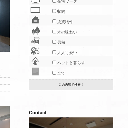
在宅ワーク
収納
賃貸物件
木の味わい
男前
大人可愛い
ペットと暮らす
全て
Contact