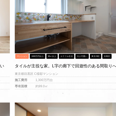
マンション
1000万円以上
90㎡以上
カラフル生活
大人可愛い
東京23区
目黒区
まい
タイルが主役な家。L字の廊下で回遊性のある間取り
東京都目黒区 C様邸マンション
施工費用
1,300万円台
専有面積
約99.0㎡