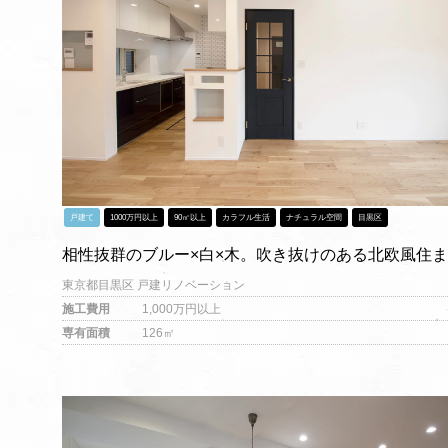
戸建て
1000万円以上
90㎡以上
カラフル生活
ナチュラル空間
目黒区
相性抜群のブルー×白×木。吹き抜けのある北欧風住
東京都目黒区 戸建リノベーション
施工費用
1,000万円以上
専有面積
126㎡