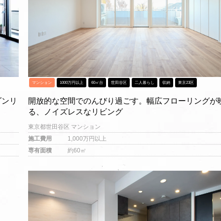
マンション
1000万円以上
60㎡台
世田谷区
二人暮らし
収納
東京23区
開放的な空間でのんびり過ごす。幅広フローリングが
ダンリ
る、ノイズレスなリビング
東京都世田谷区 マンション
施工費用
1,000万円以上
専有面積
約60㎡