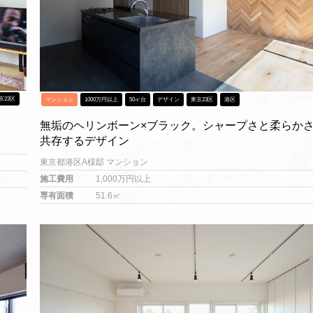
京23区
マンション
1000万円以上
50㎡台
デザイン
東京23区
港区
無垢のヘリンボーン×ブラック。シャープさと柔らか
共存するデザイン
東京都港区A様邸 マンション
施工費用
1,000万円以上
専有面積
51.6㎡