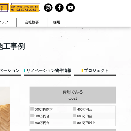
タッフ
会社概要
採用
見る
テイストで見る
施工事例
まコト』
ヴィンテージ
在宅ワーク
・休日
カラフル生活
大人可愛い
ナチュラル空間
男前
和モダン
ペットと暮らす
ベーション
リノベーション物件情報
プロジェクト
費用でみる
Cost
300万円以下
400万円台
500万円台
600万円台
700万円台
800万円以上