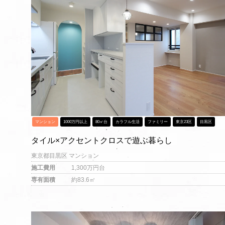
マンション
1000万円以上
80㎡台
カラフル生活
ファミリー
東京23区
目黒区
タイル×アクセントクロスで遊ぶ暮らし
東京都目黒区 マンション
施工費用
1,300万円台
専有面積
約83.6㎡