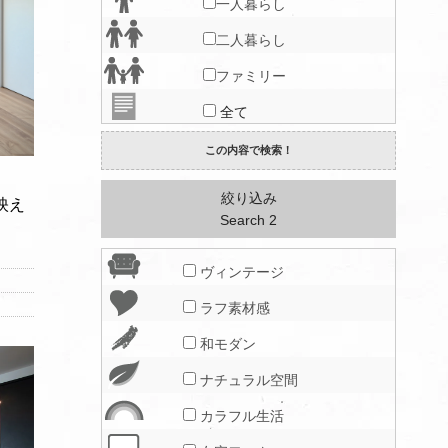
一人暮らし
二人暮らし
ファミリー
全て
絞り込み
映え
Search 2
ヴィンテージ
ラフ素材感
和モダン
ナチュラル空間
カラフル生活