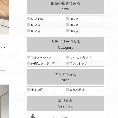
部屋の広さでみる
Size
50㎡未満
50㎡台
60㎡台
70㎡台
80㎡台
90㎡以上
カテゴリーでみる
さが
Category
フルスケルトン
つく･こわリノベ
外構/エクステリア
ワンストップ
エリアでみる
Area
東京23区
東京23区外
絞り込み
Search 1