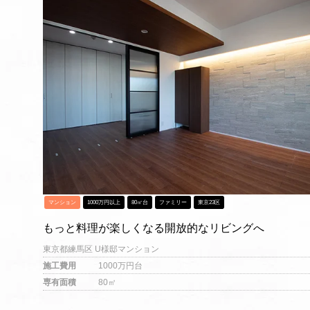
マンション
1000万円以上
80㎡台
ファミリー
東京23区
もっと料理が楽しくなる開放的なリビングへ
東京都練馬区​ U様邸マンション
施工費用
1000万円台
専有面積
80㎡