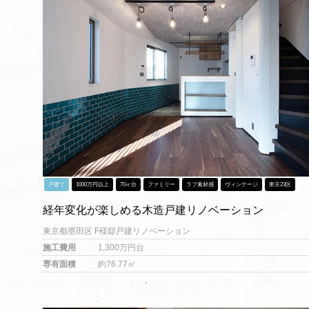
戸建て
1000万円以上
70㎡台
ファミリー
ラフ素材感
ヴィンテージ
東京23区
経年変化が楽しめる木造戸建リノベーション
東京都墨田区 F様邸戸建リノベーション
施工費用
1,300万円台
専有面積
約76.77㎡