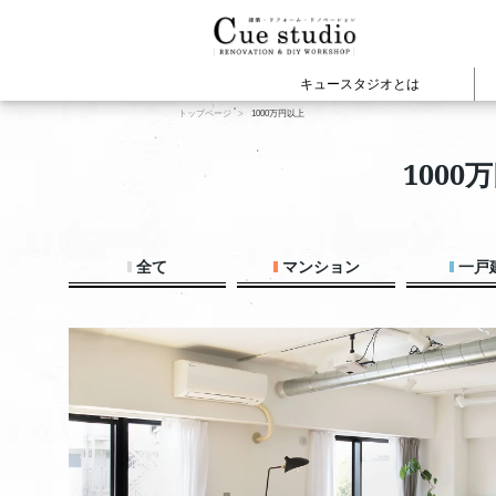
キュースタジオとは
トップページ
1000万円以上
cuestudioの施工事例
建物の種類から見
WEBマガジ
Cue
100
マンションリノベー
戸建てリノベーショ
店舗オフィスリノベ
新築・注文住宅
全て
マンション
一戸
賃貸リノベーション
View All
View All
プロジェクト