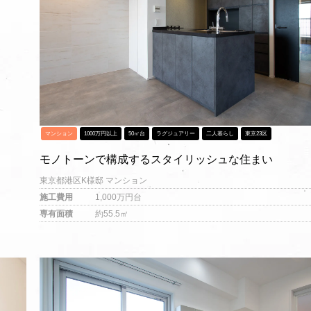
マンション
1000万円以上
50㎡台
ラグジュアリー
二人暮らし
東京23区
モノトーンで構成するスタイリッシュな住まい
東京都港区K様邸 マンション
施工費用
1,000万円台
専有面積
約55.5㎡