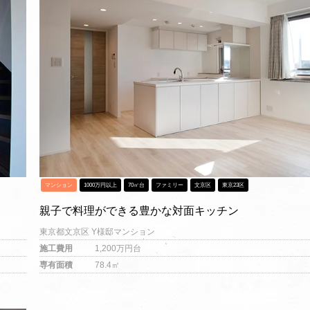
マンション
1000万円以上
70㎡台
ファミリー
文京区
東京23区
親子で料理ができる豊かな対面キッチン
東京都文京区 Y様邸マンション
施工費用
1,200万円台
専有面積
78.4㎡