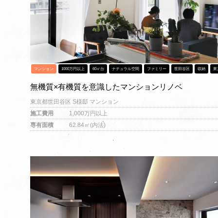
マンション
1000万円以上
60㎡台
ナチュラル空間
ファミリー
世田谷区
収納
東
無機質×有機質を意識したマンションリノベ
東京都世田谷区 S様邸 マンション
施工費用
1,000万円以上
専有面積
62.84㎡(内法)