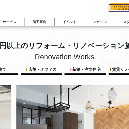
サービス
施工事例
イベント
マガジン
ス
cuestudioの会社概要
会社概要
る
ン
studioのリノベフロー
cuestudioが
費用で見る
選ばれる理由
部屋の広さで見る
物件購入+リノベーション
コンセプト
家族構成で
カテゴリから記事を読む
0万円以上のリフォーム・リノベーション
リノベーション
よくあるご質問 FAQ
ション
300万円以下
50㎡未満
対談インタビュー『住
ひとり暮らし
リノベーションインタビュー
耐震+断熱 戸建リノベーション
ン
400万円台
50㎡台
スタッフの日常・趣味
ふたり暮らし
Renovation Works
住まいコラム
その他のサービス
ーション
500万円台
60㎡台
東京道中膝栗毛
ファミリー
リノベーション密着レポート
600万円台
70㎡台
シェアハウス日記
company
建て
店舗・オフィス
新築・注文住宅
賃貸リノ
イベントレポート
700万円台
80㎡台
View All
View All
800万円以上
90㎡以上