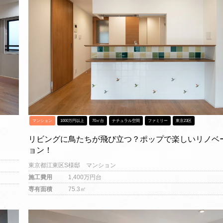
マンション
1000万円以上
70㎡台
ナチュラル空間
ファミリー
東京23区
リビングに鳥たちが飛び立つ？ポップで楽しいリノベ
ョン！
東京都江東区S様邸 マンション
施工費用
1,400万円台
専有面積
75.3㎡