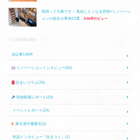
照明って大事です！ 真似したくなる照明×リノベーシ
ョンの組合せ事例15選...
9.6k件のビュー
CATEGORY
全記事
148
件
リノベーションインタビュー(20)
住まいコラム(76)
現地密着レポート(20)
イベントレポート(24)
東京道中膝栗毛(2)
対談インタビュー『住まコト』(2)