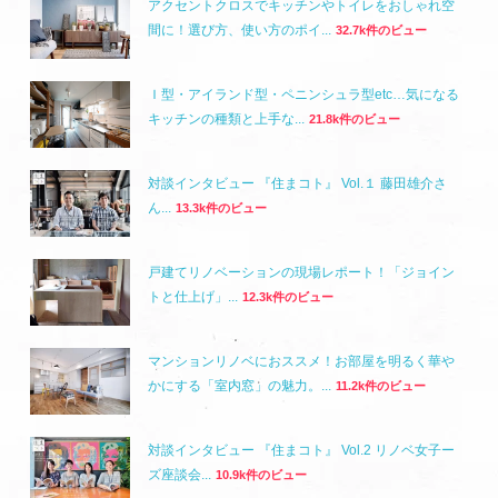
アクセントクロスでキッチンやトイレをおしゃれ空
間に！選び方、使い方のポイ...
32.7k件のビュー
Ｉ型・アイランド型・ペニンシュラ型etc…気になる
キッチンの種類と上手な...
21.8k件のビュー
対談インタビュー 『住まコト』 Vol.１ 藤田雄介さ
ん...
13.3k件のビュー
戸建てリノベーションの現場レポート！「ジョイン
トと仕上げ」...
12.3k件のビュー
マンションリノベにおススメ！お部屋を明るく華や
かにする「室内窓」の魅力。...
11.2k件のビュー
対談インタビュー 『住まコト』 Vol.2 リノベ女子ー
ズ座談会...
10.9k件のビュー