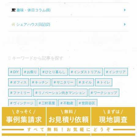
趣味・休日コラム(8)
シェアハウス日記(2)
キーワードから記事を探す
DIY
お祭り
ひとり暮らし
インダストリアル
インテリア
オフィス
キッチン
サニタリー
タイル
トイレ
ファミリー
リノベーション向きマンション
ワークショップ
ヴィンテージ
三軒茶屋
不動産
世田谷区
中古マンション
住宅ローン
収納
和モダン
品川区
壁紙
壁紙・塗装
大田区
夫婦
女性
子供
学生
学芸大学
床
建具
建築
戸建て
断熱
東京