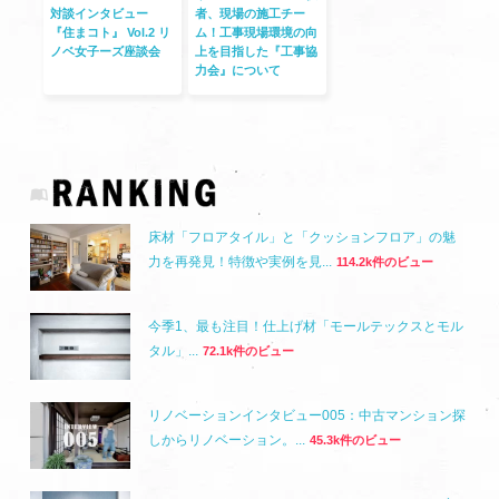
対談インタビュー
者、現場の施工チー
『住まコト』 Vol.2 リ
ム！工事現場環境の向
ノベ女子ーズ座談会
上を目指した『工事協
力会』について
床材「フロアタイル」と「クッションフロア」の魅
力を再発見！特徴や実例を見...
114.2k件のビュー
今季1、最も注目！仕上げ材「モールテックスとモル
タル」...
72.1k件のビュー
リノベーションインタビュー005：中古マンション探
しからリノベーション。...
45.3k件のビュー