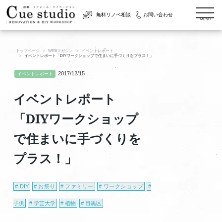
togg
無料リノベ相談
お問い合わせ
navi
MENU
トップページ
WEBマガジン
イベントレポート
イベントレポート「DIYワークショップで住まいに手づくりをプラス！」
2017/12/15
イベントレポート
イベントレポート
「DIYワークショップ
で住まいに手づくりを
プラス！」
DIY
お祭り
ファミリー
ワークショップ
子供
学芸大学
植物
目黒区