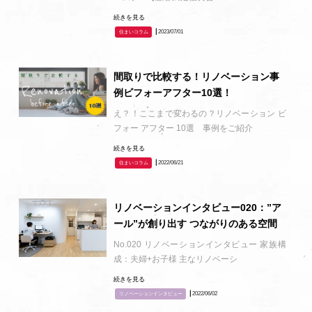
続きを見る
┃2023/07/01
住まいコラム
間取りで比較する！リノベーション事
例ビフォーアフター10選！
え？！ここまで変わるの？リノベーション ビ
フォー アフター 10選 事例をご紹介
続きを見る
┃2022/06/21
住まいコラム
リノベーションインタビュー020：”ア
ール”が創り出す つながりのある空間
No.020 リノベーションインタビュー 家族構
成：夫婦+お子様 主なリノベーシ
続きを見る
┃2022/06/02
リノベーションインタビュー