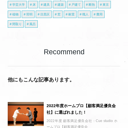
学芸大学
床
建具
建築
戸建て
断熱
東京
植物
照明
目黒区
窓
耐震
職人
費用
間取り
風呂
Recommend
他にもこんな記事あります。
2022年度ホームプロ【顧客満足優良会
社】に選ばれました！
2022年度 顧客満足優良会社：Cue studio ホ
ームプロ【顧客満足優良会