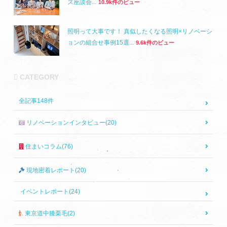
ズ座談会...
10.9k件のビュー
照明って大事です！ 真似したくなる照明×リノベーシ
ョンの組合せ事例15選...
9.6k件のビュー
CATEGORY
全記事
148
件
リノベーションインタビュー(20)
住まいコラム(76)
現地密着レポート(20)
イベントレポート(24)
東京道中膝栗毛(2)