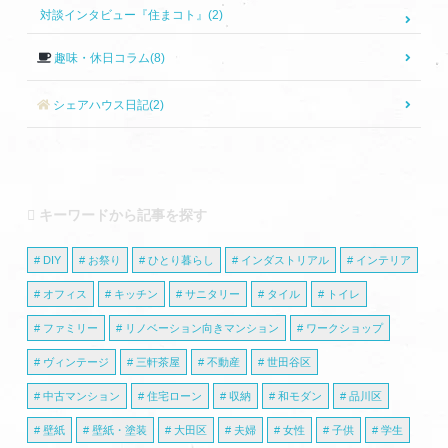
対談インタビュー『住まコト』(2)
趣味・休日コラム(8)
シェアハウス日記(2)
キーワードから記事を探す
DIY
お祭り
ひとり暮らし
インダストリアル
インテリア
オフィス
キッチン
サニタリー
タイル
トイレ
ファミリー
リノベーション向きマンション
ワークショップ
ヴィンテージ
三軒茶屋
不動産
世田谷区
中古マンション
住宅ローン
収納
和モダン
品川区
壁紙
壁紙・塗装
大田区
夫婦
女性
子供
学生