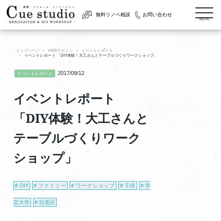
togg
無料リノベ相談
お問い合わせ
navi
MENU
トップページ
WEBマガジン
イベントレポート
イベントレポート 「DIY体験！大工さんとテーブルづくりワークショップ」
2017/09/12
イベントレポート
イベントレポート
「DIY体験！大工さんと
テーブルづくりワーク
ショップ」
DIY
ファミリー
ワークショップ
子供
学
芸大学
目黒区