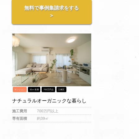
無料で事例集請求をする
＞
マンション
50㎡未満
700万円台
江東区
ナチュラルオーガニックな暮らし
施工費用
700万円以上
専有面積
約39㎡