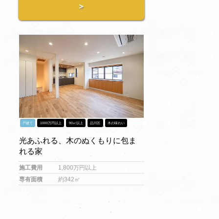
＞
戸建て
1000万円以上
90㎡以上
品川区
木の味わい
光あふれる、木のぬくもりに包ま
れる家
施工費用
1,800万円以上
専有面積
約342㎡