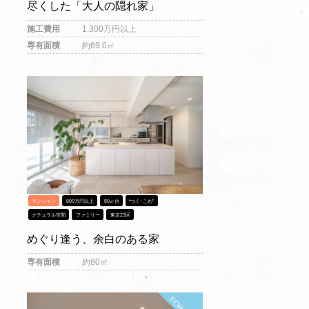
尽くした「大人の隠れ家」
施工費用
1,300万円以上
専有面積
約69.0㎡
マンション
800万円以上
80㎡台
“つく･こわ”
ナチュラル空間
ファミリー
東京23区
めぐり逢う、余白のある家
専有面積
約80㎡