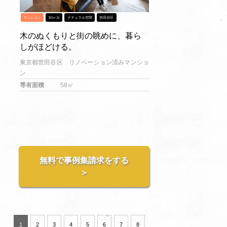
マンション
50㎡台
ナチュラル空間
世田谷区
木のぬくもりと街の眺めに、暮ら
しがほどける。
東京都世田谷区 リノベーション済みマンショ
ン
専有面積
58㎡
無料で事例集請求をする
＞
1
2
3
4
5
6
7
8