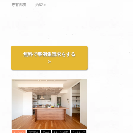
専有面積
約82㎡
無料で事例集請求をする
＞
マンション
700万円台
70㎡台
ナチュラル空間
ワンストップ