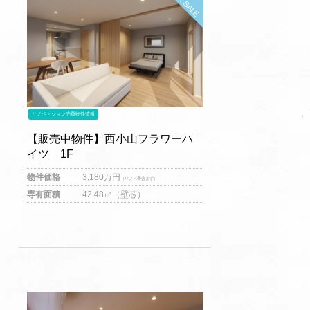
リノベ－ション売買物件情報
【販売中物件】西小山フラワーハ
イツ 1F
物件価格
3,180
万円
（リノベ費含まず）
専有面積
42.48㎡（壁芯）