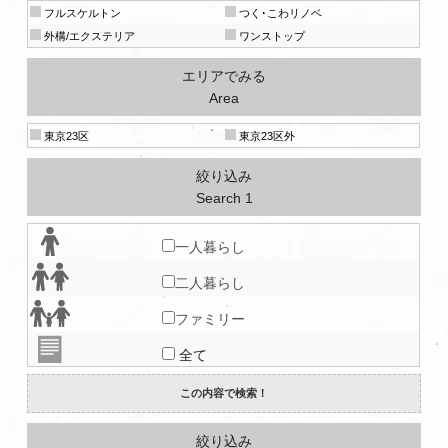
フルスケルトン
つく･こわリノベ
外構/エクステリア
ワンストップ
エリアでみる
Area
東京23区
東京23区外
絞り込み
Search 1
一人暮らし
二人暮らし
ファミリー
全て
絞り込み