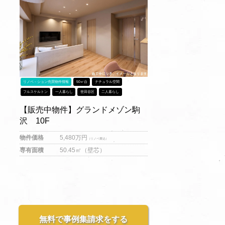
リノベ－ション売買物件情報
50㎡台
ナチュラル空間
フルスケルトン
一人暮らし
世田谷区
二人暮らし
【販売中物件】グランドメゾン駒
沢 10F
物件価格
5,480
万円
（リノベ費込）
専有面積
50.45㎡（壁芯）
無料で事例集請求をする