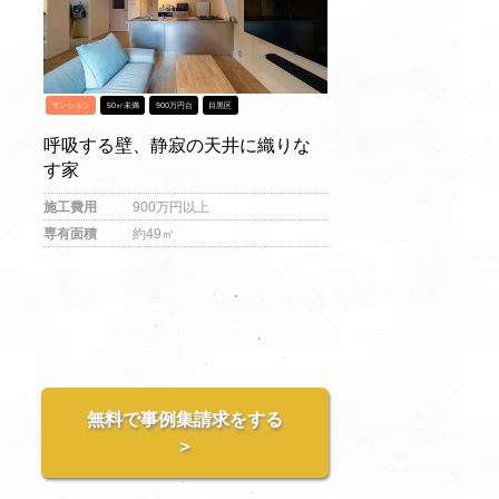
マンション
50㎡未満
900万円台
目黒区
呼吸する壁、静寂の天井に織りな
す家
施工費用
900万円以上
専有面積
約49㎡
無料で事例集請求をする
＞