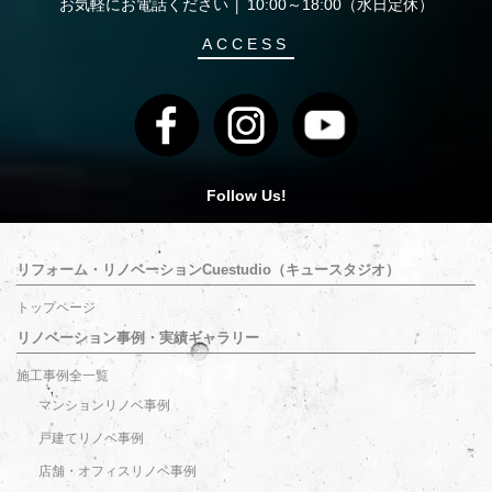
お気軽にお電話ください │ 10:00～18:00（水日定休）
ACCESS
Follow Us!
リフォーム・リノベーションCuestudio（キュースタジオ）
トップページ
リノベーション事例・実績ギャラリー
施工事例全一覧
マンションリノベ事例
戸建てリノベ事例
店舗・オフィスリノベ事例