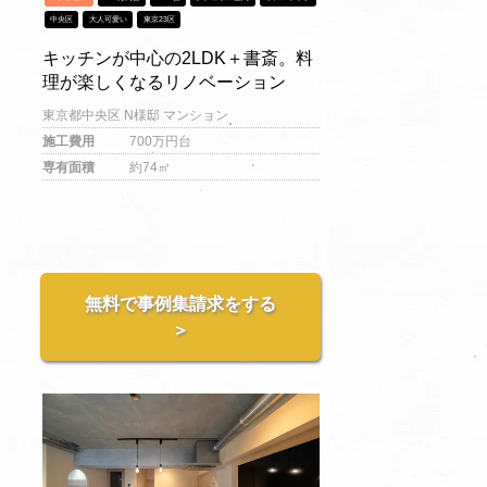
中央区
大人可愛い
東京23区
キッチンが中心の2LDK＋書斎。料
理が楽しくなるリノベーション
東京都中央区 N様邸 マンション
施工費用
700万円台
専有面積
約74㎡
無料で事例集請求をする
＞