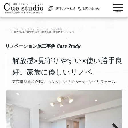
togg
無料リノベ相談
お問い合わせ
navi
MENU
トップページ
リフォーム・リノベーション事例
解放感×見守りやすい×使い勝手良好。家族に優しいリノベ
リノベーション施工事例 Case Study
解放感×見守りやすい×使い勝手良
好。家族に優しいリノベ
東京都渋谷区Y様邸 マンションリノベーション・リフォーム