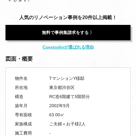
人気のリノベーション事例を20件以上掲載！
無料で事例集請求をする 〉
Cuestudioが選ばれる理由
図面・概要
物件名
TマンションY様邸
所在地
東京都渋谷区
構造
RC造6階建て5階部分
築年月
2002年9月
専有面積
63.00㎡
家族構成
ご夫婦＋お子様2人
施工費用
-