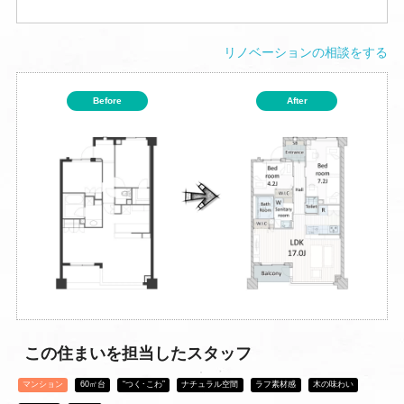
リノベーションの相談をする
Before
After
この住まいを担当したスタッフ
マンション
60㎡台
“つく･こわ”
ナチュラル空間
ラフ素材感
木の味わい