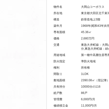
物件名
大岡山コーポラス
所在地
東京都大田区北千束3-
構造
鉄骨造地上5階
築年月
1968年(昭和43年)8
専有面積
45.36㎡
価格
2,680
万円
交通
東急大井町線：大岡山
分,東急大井町線：緑
用途地域
第一種中高層住居専
防火指定
準防火地域
権利
所有権
間取り
1LDK
敷地面積
2390.08㎡（登記簿
共有持分
10000分の116
総戸数
86戸
管理費
6,000円/月
修繕積立金
11,000円/月