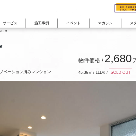
サービス
施工事例
イベント
マガジン
ス
cuestudioの会社概要
会社概要
ーポラス
る
ン
studioのリノベフロー
cuestudioが
費用で見る
選ばれる理由
部屋の広さで見る
物件購入+リノベーション
コンセプト
家族構成で
カテゴリから記事を読む
e
リノベーション
よくあるご質問 FAQ
ション
300万円以下
50㎡未満
対談インタビュー『住
ひとり暮らし
リノベーションインタビュー
耐震+断熱 戸建リノベーション
2,680
ン
400万円台
50㎡台
スタッフの日常・趣味
ふたり暮らし
物件価格 /
住まいコラム
その他のサービス
ーション
500万円台
60㎡台
東京道中膝栗毛
ファミリー
リノベーション密着レポート
600万円台
70㎡台
シェアハウス日記
ノベーション済みマンション
company
45.36㎡ / 1LDK /
イベントレポート
700万円台
80㎡台
View All
View All
800万円以上
90㎡以上