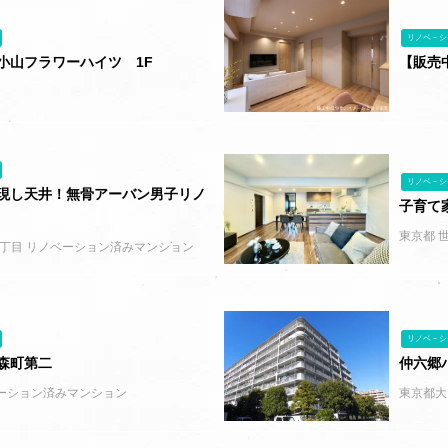
リノベ－シ
小山フラワーハイツ 1F
【販売
リノベ－シ
現し天井！無骨アーバン男子リノ
子育て
東京都 
丁目 リノベーション済みマンション
リノベ－シ
森町第二
仲六郷
ーション済みマンション
東京都大