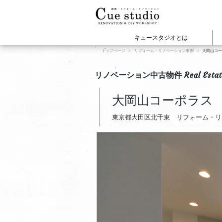
キュースタジオとは
トップページ
リフォーム・リノベーション事例
大岡山コ
cuestudioの施工事例
建物の種類から見
WEBマガジ
Cue
リノベーション中古物件 Real Estat
マンションリノベー
戸建てリノベーショ
大岡山コーポラス
店舗オフィスリノベ
新築・注文住宅
東京都大田区北千束 リフォーム・リ
賃貸リノベーション
View All
View All
プロジェクト