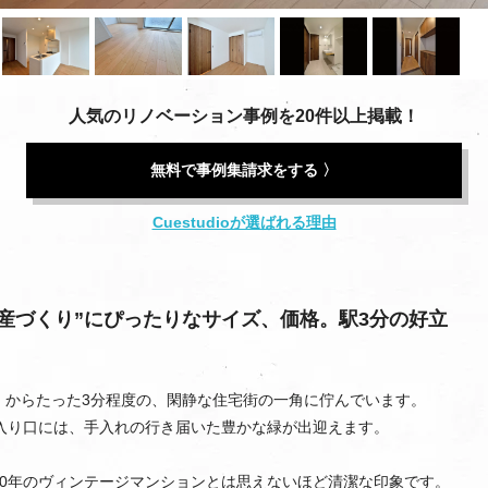
人気のリノベーション事例を20件以上掲載！
無料で事例集請求をする 〉
Cuestudioが選ばれる理由
産づくり”にぴったりなサイズ、価格。駅3分の好立
」からたった3分程度の、閑静な住宅街の一角に佇んでいます。
入り口には、手入れの行き届いた豊かな緑が出迎えます。
50年のヴィンテージマンションとは思えないほど清潔な印象です。