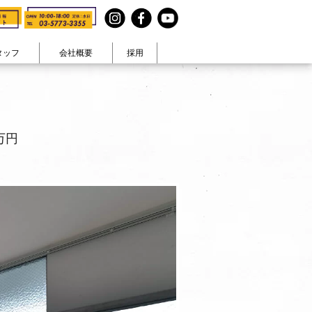
タッフ
会社概要
採用
見る
テイストで見る
まコト』
ヴィンテージ
在宅ワーク
・休日
カラフル生活
大人可愛い
万円
ナチュラル空間
男前
和モダン
ペットと暮らす