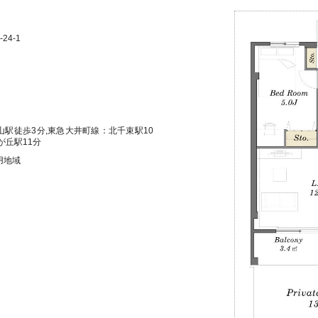
24-1
月
駅徒歩3分,東急大井町線：北千束駅10
が丘駅11分
用地域
）