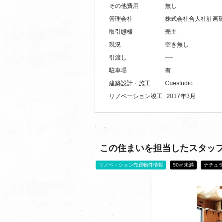
その他費用
無し
管理会社
株式会社合人社計画
取引態様
売主
現況
空き無し
引渡し
----
駐車場
有
建築設計・施工
Cuestudio
リノベーション竣工
2017年3月
この住まいを担当したスタッ
リノベ－ション売買物件情報
50㎡未満
ナチュ