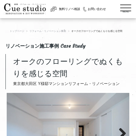
togg
無料リノベ相談
お問い合わせ
navi
MENU
トップページ
リフォーム・リノベーション事例
オークのフローリングでぬくもりを感じる空間
リノベーション施工事例 Case Study
オークのフローリングでぬくも
りを感じる空間
東京都大田区 Y様邸マンションリフォーム・リノベーション