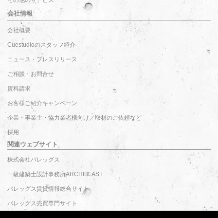
その他のサービス
会社情報
会社概要
Cuestudioのスタッフ紹介
ニュース・プレスリリース
ご相談・お問合せ
資料請求
お客様ご紹介キャンペーン
企業・事業主・協力業者様向け／取材のご依頼など
採用
関連ウェブサイト
株式会社バレッグス
一級建築士設計事務所ARCHIBLAST
バレッグス賃貸情報総合サイト
バレッグス売買専門サイト