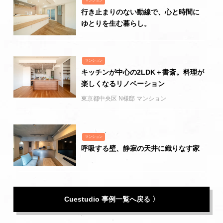
マンション
行き止まりのない動線で、心と時間に
ゆとりを生む暮らし。
マンション
キッチンが中心の2LDK＋書斎。料理が
楽しくなるリノベーション
東京都中央区 N様邸 マンション
マンション
呼吸する壁、静寂の天井に織りなす家
Cuestudio 事例一覧へ戻る 〉