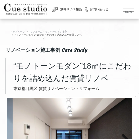
togg
無料リノベ相談
お問い合わせ
navi
MENU
トップページ
リフォーム・リノベーション事例
“モノトーンモダン”18㎡にこだわりを詰め込んだ賃貸リノベ
リノベーション施工事例 Case Study
“モノトーンモダン”18㎡にこだわ
りを詰め込んだ賃貸リノベ
東京都目黒区 賃貸リノベーション・リフォーム