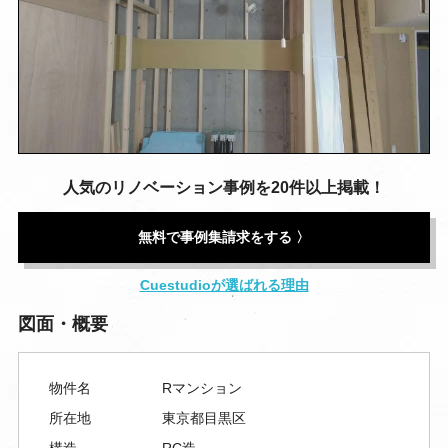
人気のリノベーション事例を20件以上掲載！
無料で事例集請求をする 〉
Cuestudioが選ばれる理由
図面・概要
物件名
Rマンション
所在地
東京都目黒区
構造
RC造