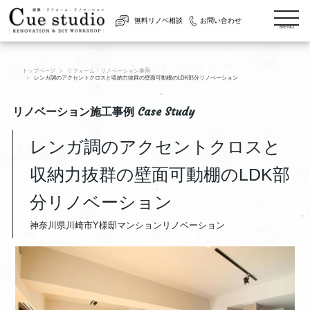
togg
無料リノベ相談
お問い合わせ
navi
MENU
トップページ
リフォーム・リノベーション事例
レンガ調のアクセントクロスと収納力抜群の壁面可動棚のLDK部分リノベーション
リノベーション施工事例 Case Study
レンガ調のアクセントクロスと
収納力抜群の壁面可動棚のLDK部
分リノベーション
神奈川県川崎市Y様邸マンションリノベーション