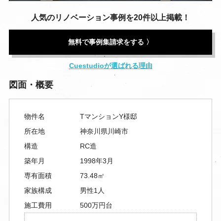
人気のリノベーション事例を20件以上掲載！
無料で事例集請求をする 〉
Cuestudioが選ばれる理由
図面・概要
物件名
TマンションY様邸
所在地
神奈川県川崎市
構造
RC造
築年月
1998年3月
専有面積
73.48㎡
家族構成
男性1人
施工費用
500万円台