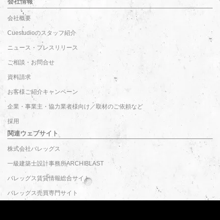
会社情報
会社概要
Cuestudioのスタッフ紹介
ニュース・プレスリリース
ご相談・お問合せ
資料請求
お客様ご紹介キャンペーン
企業・事業主・協力業者様向け／取材のご依頼など
採用
関連ウェブサイト
株式会社バレッグス
一級建築士設計事務所ARCHIBLAST
バレッグス賃貸情報総合サイト
バレッグス売買専門サイト