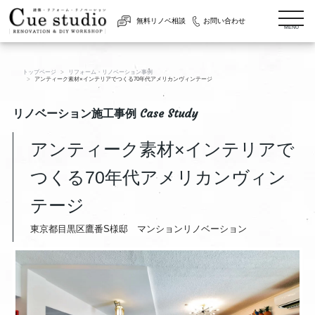
togg
無料リノベ相談
お問い合わせ
navi
MENU
トップページ
リフォーム・リノベーション事例
アンティーク素材×インテリアでつくる70年代アメリカンヴィンテージ
リノベーション施工事例 Case Study
アンティーク素材×インテリアで
つくる70年代アメリカンヴィン
テージ
東京都目黒区鷹番S様邸 マンションリノベーション