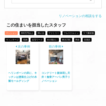
リノベーションの相談をする
この住まいを担当したスタッフ
マンション
800万円以上
80㎡台
ファミリー
フルスケルトン
ラフ素材感
ヴィンテージ
収納
在宅ワーク
木の味わい
東京23区
男前
目黒区
次の事例
前の事例
ヘリンボーンの床に、キ
コンクリート躯体現し天
ッチンは塗装仕上げの木
井！無骨アーバン男子リ
製モールディング
ノベーション