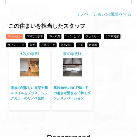
リノベーションの相談をする
この住まいを担当したスタッフ
マンション
300万円以下
50㎡未満
“つく･こわ”
ファミリー
ラフ素材感
ヴィンテージ
収納
在宅ワーク
東京23区
男前
目黒区
次の事例
前の事例
家族の間取りに玄関土間
築後40年のRC戸建・柱
＆タイルをプラス。シッ
の趣きが活きる「和モダ
クカラーのリノベ空間
ン」リノベーション