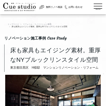
togg
無料リノベ相談
お問い合わせ
navi
MENU
トップページ
リフォーム・リノベーション事例
床も家具もエイジング素材。重厚なNYブルックリンスタイル空間
リノベーション施工事例 Case Study
床も家具もエイジング素材。重厚
なNYブルックリンスタイル空間
東京都目黒区 H様邸 マンションリノベーション・リフォーム