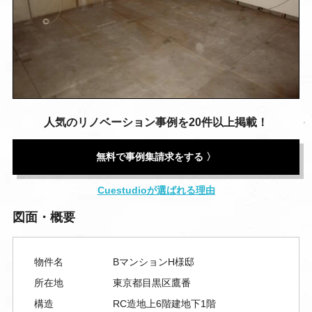
人気のリノベーション事例を20件以上掲載！
無料で事例集請求をする 〉
Cuestudioが選ばれる理由
図面・概要
物件名
BマンションH様邸
所在地
東京都目黒区鷹番
構造
RC造地上6階建地下1階