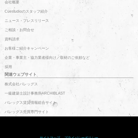
会社概要
Cuestudioのスタッフ紹介
ニュース・プレスリリース
ご相談・お問合せ
資料請求
お客様ご紹介キャンペーン
企業・事業主・協力業者様向け／取材のご依頼など
採用
関連ウェブサイト
株式会社バレッグス
一級建築士設計事務所ARCHIBLAST
バレッグス賃貸情報総合サイト
バレッグス売買専門サイト
サイトマップ
｜
プライバシーポリシー