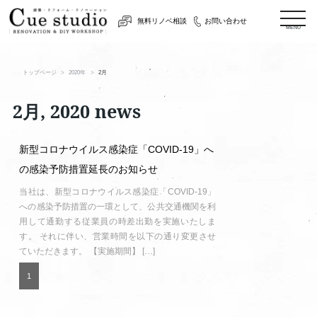
togg
無料リノベ相談
お問い合わせ
navi
MENU
トップページ
2020年
2月
2月, 2020 news
新型コロナウイルス感染症「COVID-19」へ
の感染予防措置延長のお知らせ
当社は、新型コロナウイルス感染症「COVID-19」
への感染予防措置の一環として、公共交通機関を利
用して通勤する従業員の時差出勤を実施いたしま
す。 それに伴い、営業時間を以下の通り変更させ
ていただきます。 【実施期間】 […]
1